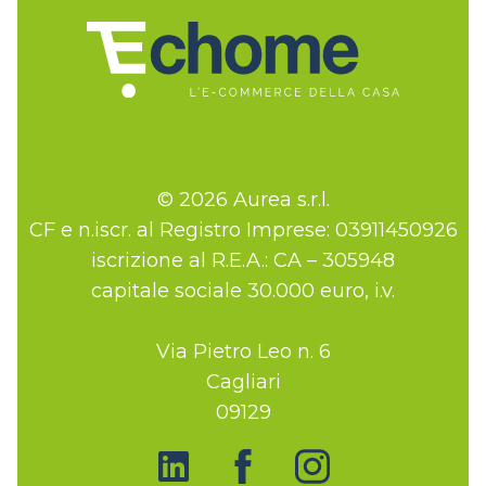
© 2026 Aurea s.r.l.
CF e n.iscr. al Registro Imprese: 03911450926
iscrizione al R.E.A.: CA – 305948
capitale sociale 30.000 euro, i.v.
Via Pietro Leo n. 6
Cagliari
09129