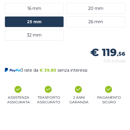
16 mm
20 mm
25 mm
26 mm
32 mm
€ 119
,56
IVA inclusa
3 rate da
€
39,85
senza interessi
ASSISTENZA
TRASPORTO
2 ANNI
PAGAMENTO
ASSICURATA
ASSICURATO
GARANZIA
SICURO