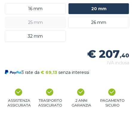
16 mm
20 mm
25 mm
26 mm
32 mm
€ 207
,40
IVA inclusa
3 rate da
€
69,13
senza interessi
ASSISTENZA
TRASPORTO
2 ANNI
PAGAMENTO
ASSICURATA
ASSICURATO
GARANZIA
SICURO