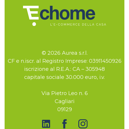
© 2026 Aurea s.r.l.
CF e n.iscr. al Registro Imprese: 03911450926
iscrizione al R.E.A.: CA – 305948
capitale sociale 30.000 euro, i.v.
Via Pietro Leo n. 6
Cagliari
09129