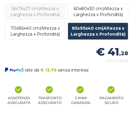
56x76x27 cm(Altezza x
60x80x30 cm(Altezza x
Larghezza x Profondità)
Larghezza x Profondità)
70x86x40 cm(Altezza x
85x95x40 cm(Altezza x
Larghezza x Profondità)
Larghezza x Profondità)
€ 41
,28
IVA inclusa
3 rate da
€
13,76
senza interessi
ASSISTENZA
TRASPORTO
2 ANNI
PAGAMENTO
ASSICURATA
ASSICURATO
GARANZIA
SICURO