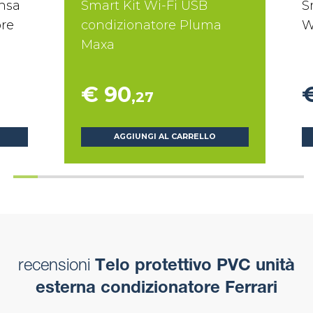
nsa
Smart Kit Wi-Fi USB
S
ore
condizionatore Pluma
W
Maxa
€ 90
,27
AGGIUNGI AL CARRELLO
recensioni
Telo protettivo PVC unità
esterna condizionatore Ferrari