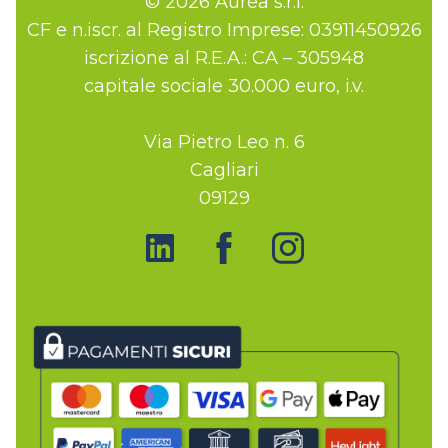
© 2026 Aurea s.r.l.
CF e n.iscr. al Registro Imprese: 03911450926
iscrizione al R.E.A.: CA – 305948
capitale sociale 30.000 euro, i.v.
Via Pietro Leo n. 6
Cagliari
09129