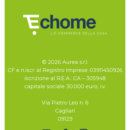
© 2026 Aurea s.r.l.
CF e n.iscr. al Registro Imprese: 03911450926
iscrizione al R.E.A.: CA – 305948
capitale sociale 30.000 euro, i.v.
Via Pietro Leo n. 6
Cagliari
09129