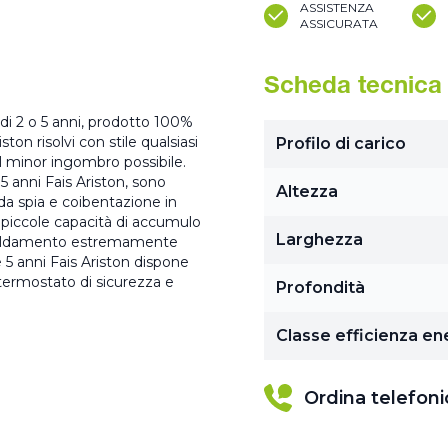
ASSISTENZA
ASSICURATA
Scheda tecnica
di 2 o 5 anni, prodotto 100%
ston risolvi con stile qualsiasi
Profilo di carico
l minor ingombro possibile.
5 anni Fais Ariston, sono
Altezza
ada spia e coibentazione in
e piccole capacità di accumulo
Larghezza
riscaldamento estremamente
 5 anni Fais Ariston dispone
 termostato di sicurezza e
Profondità
Classe efficienza en
Ordina telefon