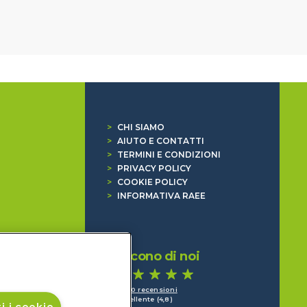
>
CHI SIAMO
>
AIUTO E CONTATTI
>
TERMINI E CONDIZIONI
>
PRIVACY POLICY
>
COOKIE POLICY
>
INFORMATIVA RAEE
Dicono di noi
1.640 recensioni
Eccellente (4,8)
i i cookie