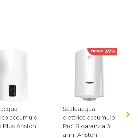
37%
PROMO
dacqua
Scaldacqua
rico accumulo
elettrico accumulo
 Plus Ariston
Pro1 R garanzia 3
anni Ariston