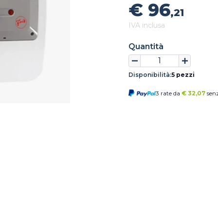
€ 96
,21
IVA inclusa
Quantità
Disponibilità:
5 pezzi
3 rate da
€
32,07
senz