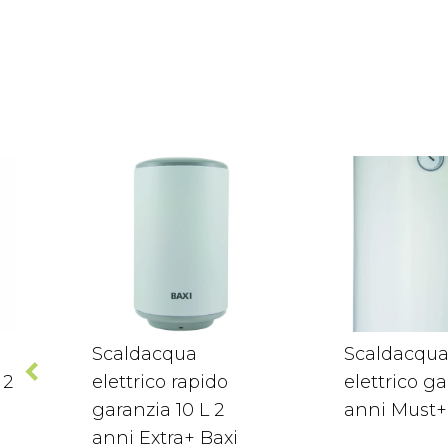
Scaldacqua
Scaldacqu
 2
elettrico rapido
elettrico ga
garanzia 10 L 2
anni Must+
anni Extra+ Baxi