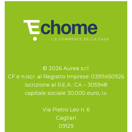
© 2026 Aurea s.r.l.
CF e n.iscr. al Registro Imprese: 03911450926
iscrizione al R.E.A.: CA – 305948
capitale sociale 30.000 euro, i.v.
Via Pietro Leo n. 6
Cagliari
09129