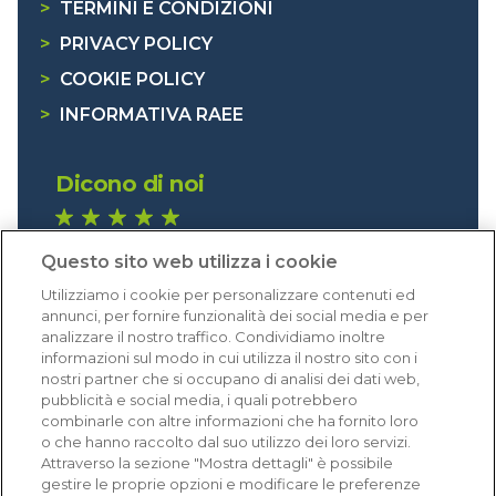
>
TERMINI E CONDIZIONI
>
PRIVACY POLICY
>
COOKIE POLICY
>
INFORMATIVA RAEE
Dicono di noi
1.640 recensioni
Questo sito web utilizza i cookie
Eccellente (4,8)
Utilizziamo i cookie per personalizzare contenuti ed
Acquisti verificati
annunci, per fornire funzionalità dei social media e per
analizzare il nostro traffico. Condividiamo inoltre
informazioni sul modo in cui utilizza il nostro sito con i
nostri partner che si occupano di analisi dei dati web,
pubblicità e social media, i quali potrebbero
combinarle con altre informazioni che ha fornito loro
o che hanno raccolto dal suo utilizzo dei loro servizi.
Attraverso la sezione "Mostra dettagli" è possibile
gestire le proprie opzioni e modificare le preferenze