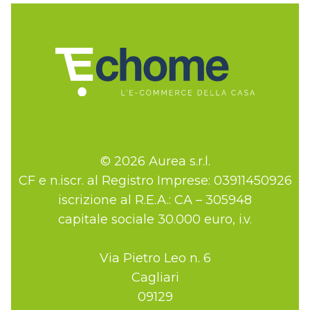
© 2026 Aurea s.r.l.
CF e n.iscr. al Registro Imprese: 03911450926
iscrizione al R.E.A.: CA – 305948
capitale sociale 30.000 euro, i.v.
Via Pietro Leo n. 6
Cagliari
09129