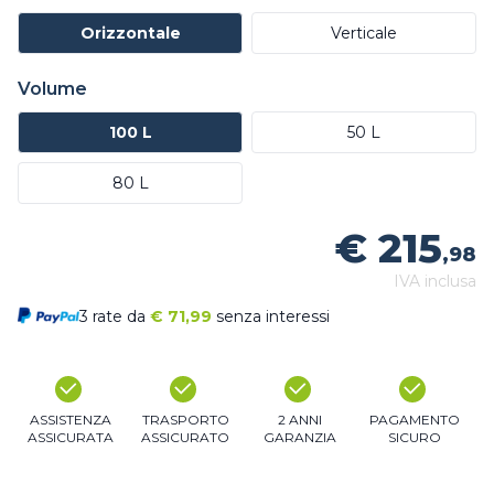
Orizzontale
Verticale
Volume
100 L
50 L
80 L
€ 215
,98
IVA inclusa
3 rate da
€
71,99
senza interessi
ASSISTENZA
TRASPORTO
2 ANNI
PAGAMENTO
ASSICURATA
ASSICURATO
GARANZIA
SICURO