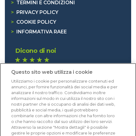
>
TERMINI E CONDIZIONI
>
PRIVACY POLICY
>
COOKIE POLICY
>
INFORMATIVA RAEE
Dicono di noi
1.641 recensioni
Questo sito web utilizza i cookie
Eccellente (4,8)
Utilizziamo i cookie per personalizzare contenuti ed
Acquisti verificati
annunci, per fornire funzionalità dei social media e per
analizzare il nostro traffico. Condividiamo inoltre
informazioni sul modo in cui utilizza il nostro sito con i
nostri partner che si occupano di analisi dei dati web,
pubblicità e social media, i quali potrebbero
combinarle con altre informazioni che ha fornito loro
o che hanno raccolto dal suo utilizzo dei loro servizi.
Attraverso la sezione "Mostra dettagli" è possibile
gestire le proprie opzioni e modificare le preferenze