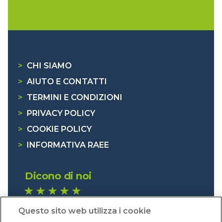
>
CHI SIAMO
>
AIUTO E CONTATTI
>
TERMINI E CONDIZIONI
>
PRIVACY POLICY
>
COOKIE POLICY
>
INFORMATIVA RAEE
Dicono di noi
1.640 recensioni
Questo sito web utilizza i cookie
Eccellente (4,8)