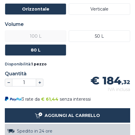
Orizzontale
Verticale
Volume
100 L
50 L
80 L
Disponibilità:
1 pezzo
Quantità
€ 184
,32
IVA inclusa
3 rate da
€
61,44
senza interessi
AGGIUNGI AL CARRELLO
Spedito in 24 ore