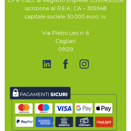
CF e n.iscr. al Registro Imprese: 03911450926
iscrizione al R.E.A.: CA – 305948
capitale sociale 30.000 euro, i.v.
Via Pietro Leo n. 6
Cagliari
09129