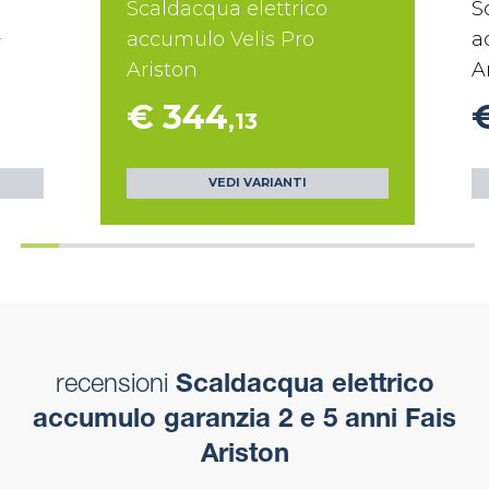
Scaldacqua elettrico
S
+
accumulo Velis Pro
a
Ariston
A
€ 344
,13
VEDI VARIANTI
recensioni
Scaldacqua elettrico
accumulo garanzia 2 e 5 anni Fais
Ariston