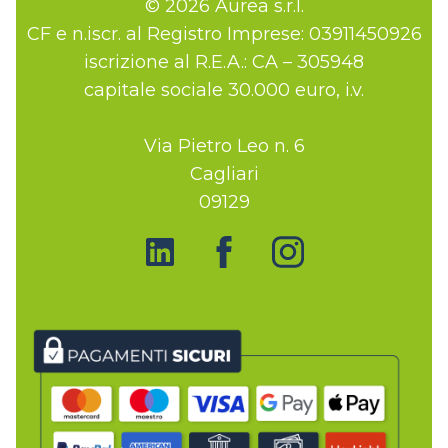
© 2026 Aurea s.r.l.
CF e n.iscr. al Registro Imprese: 03911450926
iscrizione al R.E.A.: CA – 305948
capitale sociale 30.000 euro, i.v.
Via Pietro Leo n. 6
Cagliari
09129