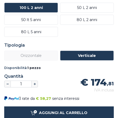
100 L 2 anni
50 L 2 anni
50 lt 5 anni
80 L 2 anni
80 L 5 anni
Tipologia
Orizzontale
Verticale
Disponibilità:
1 pezzo
Quantità
€ 174
,81
IVA inclusa
3 rate da
€
58,27
senza interessi
AGGIUNGI AL CARRELLO