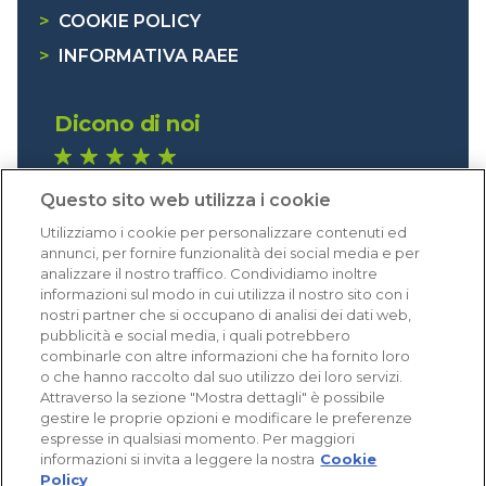
>
COOKIE POLICY
>
INFORMATIVA RAEE
Dicono di noi
1.641 recensioni
Questo sito web utilizza i cookie
Eccellente (4,8)
Utilizziamo i cookie per personalizzare contenuti ed
Acquisti verificati
annunci, per fornire funzionalità dei social media e per
analizzare il nostro traffico. Condividiamo inoltre
informazioni sul modo in cui utilizza il nostro sito con i
nostri partner che si occupano di analisi dei dati web,
pubblicità e social media, i quali potrebbero
combinarle con altre informazioni che ha fornito loro
o che hanno raccolto dal suo utilizzo dei loro servizi.
Attraverso la sezione "Mostra dettagli" è possibile
gestire le proprie opzioni e modificare le preferenze
espresse in qualsiasi momento. Per maggiori
informazioni si invita a leggere la nostra
Cookie
Policy