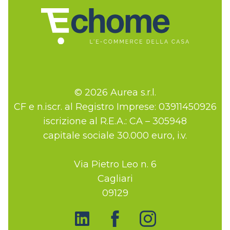
© 2026 Aurea s.r.l.
CF e n.iscr. al Registro Imprese: 03911450926
iscrizione al R.E.A.: CA – 305948
capitale sociale 30.000 euro, i.v.
Via Pietro Leo n. 6
Cagliari
09129