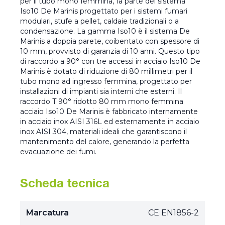
per il tubo mono femmina, fa parte del sistema
Iso10 De Marinis progettato per i sistemi fumari
modulari, stufe a pellet, caldaie tradizionali o a
condensazione. La gamma Iso10 è il sistema De
Marinis a doppia parete, coibentato con spessore di
10 mm, provvisto di garanzia di 10 anni. Questo tipo
di raccordo a 90° con tre accessi in acciaio Iso10 De
Marinis è dotato di riduzione di 80 millimetri per il
tubo mono ad ingresso femmina, progettato per
installazioni di impianti sia interni che esterni. Il
raccordo T 90° ridotto 80 mm mono femmina
acciaio Iso10 De Marinis è fabbricato internamente
in acciaio inox AISI 316L ed esternamente in acciaio
inox AISI 304, materiali ideali che garantiscono il
mantenimento del calore, generando la perfetta
evacuazione dei fumi.
Scheda tecnica
Marcatura
CE EN1856-2