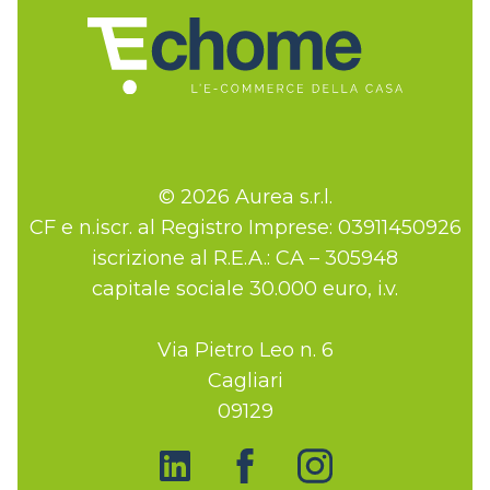
© 2026 Aurea s.r.l.
CF e n.iscr. al Registro Imprese: 03911450926
iscrizione al R.E.A.: CA – 305948
capitale sociale 30.000 euro, i.v.
Via Pietro Leo n. 6
Cagliari
09129