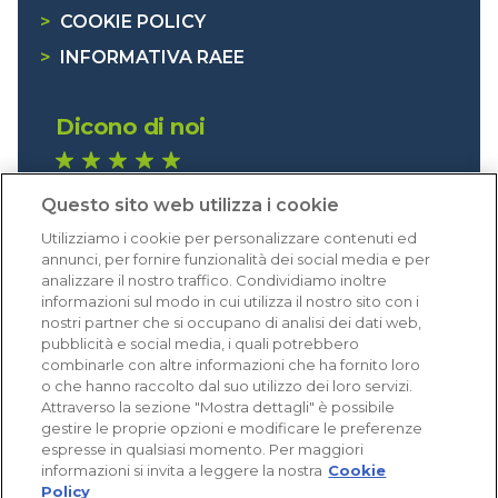
>
COOKIE POLICY
>
INFORMATIVA RAEE
Dicono di noi
1.641 recensioni
Questo sito web utilizza i cookie
Eccellente (4,8)
Utilizziamo i cookie per personalizzare contenuti ed
Acquisti verificati
annunci, per fornire funzionalità dei social media e per
analizzare il nostro traffico. Condividiamo inoltre
informazioni sul modo in cui utilizza il nostro sito con i
nostri partner che si occupano di analisi dei dati web,
pubblicità e social media, i quali potrebbero
combinarle con altre informazioni che ha fornito loro
o che hanno raccolto dal suo utilizzo dei loro servizi.
Attraverso la sezione "Mostra dettagli" è possibile
gestire le proprie opzioni e modificare le preferenze
espresse in qualsiasi momento. Per maggiori
informazioni si invita a leggere la nostra
Cookie
Policy