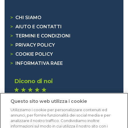
>
CHI SIAMO
>
AIUTO E CONTATTI
>
TERMINI E CONDIZIONI
>
PRIVACY POLICY
>
COOKIE POLICY
>
INFORMATIVA RAEE
Dicono di noi
1.641 recensioni
Questo sito web utilizza i cookie
Eccellente (4,8)
Utilizziamo i cookie per personalizzare contenuti ed
Acquisti verificati
annunci, per fornire funzionalità dei social media e per
analizzare il nostro traffico. Condividiamo inoltre
informazioni sul modo in cui utilizza il nostro sito con i