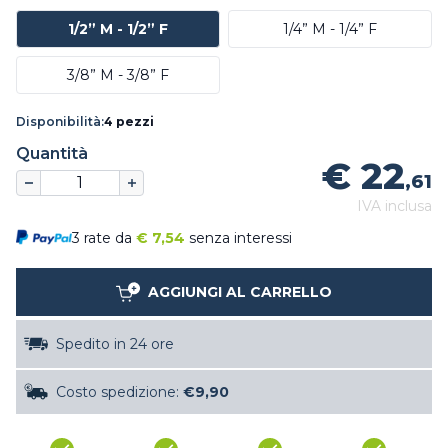
1/2” M - 1/2” F
1/4” M - 1/4” F
3/8” M - 3/8” F
Disponibilità:
4 pezzi
Quantità
€ 22
,61
IVA inclusa
3 rate da
€
7,54
senza interessi
AGGIUNGI AL CARRELLO
Spedito in 24 ore
Costo spedizione:
€9,90