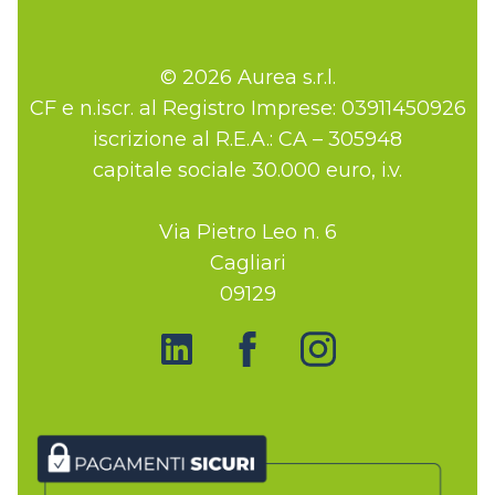
© 2026 Aurea s.r.l.
CF e n.iscr. al Registro Imprese: 03911450926
iscrizione al R.E.A.: CA – 305948
capitale sociale 30.000 euro, i.v.
Via Pietro Leo n. 6
Cagliari
09129