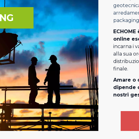
geotecnica
arredament
ING
packaging
ECHOME è
online es
incarna i v
alla sua o
distribuzi
finale.
Amare o d
dipende d
nostri ges