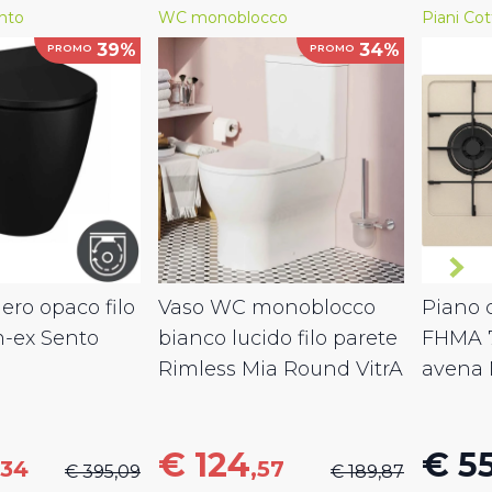
nto
WC monoblocco
Piani Cot
39%
34%
PROMO
PROMO
ro opaco filo
Vaso WC monoblocco
Piano c
m-ex Sento
bianco lucido filo parete
FHMA 
Rimless Mia Round VitrA
avena 
€ 124
€ 5
,34
,57
€ 395,09
€ 189,87