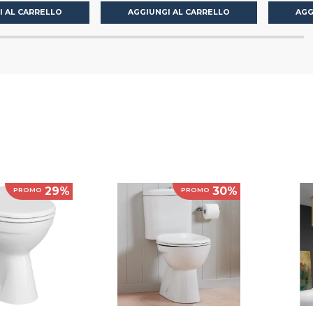
I AL CARRELLO
AGGIUNGI AL CARRELLO
AGG
29%
30%
PROMO
PROMO