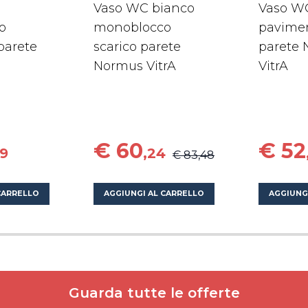
Vaso WC bianco
Vaso W
o
monoblocco
pavimen
 parete
scarico parete
parete
Normus VitrA
VitrA
€ 60
€ 52
49
,24
€ 83,48
CARRELLO
AGGIUNGI AL CARRELLO
AGGIUNG
Guarda tutte le offerte