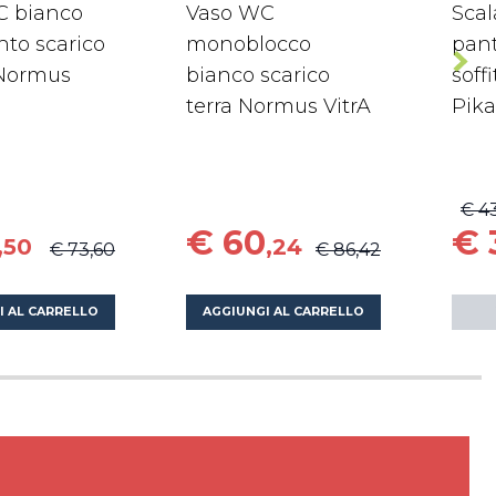
C bianco
Vaso WC
Scal
to scarico
monoblocco
pant
 Normus
bianco scarico
soffi
terra Normus VitrA
Pik
€ 4
€ 60
€ 
,50
,24
€ 73,60
€ 86,42
I AL CARRELLO
AGGIUNGI AL CARRELLO