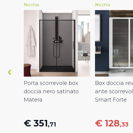
Nicchia
Nicchia
Porta scorrevole box
Box doccia rev
doccia nero satinato
ante scorrevo
Matera
Smart Forte
€ 351
€ 128
,71
,33