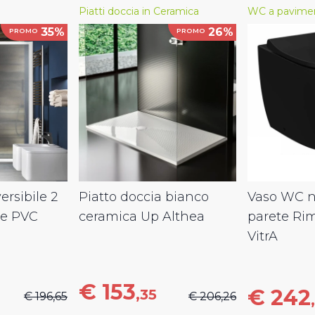
Piatti doccia in Ceramica
WC a pavime
35%
26%
PROMO
PROMO
ersibile 2
Piatto doccia bianco
Vaso WC ne
le PVC
ceramica Up Althea
parete Ri
VitrA
€ 153
€ 242
,35
€ 196,65
€ 206,26