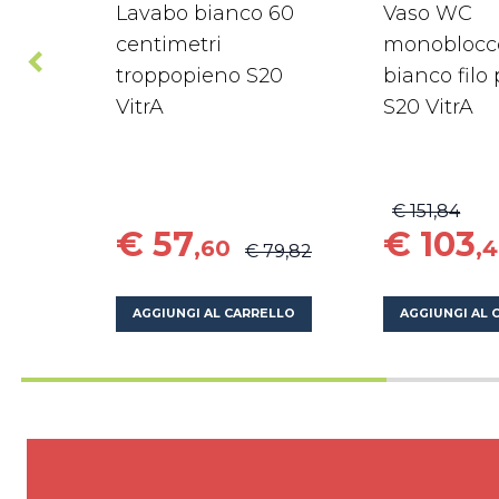
Lavabo bianco 60
Vaso WC
centimetri
monoblocc
troppopieno S20
bianco filo
VitrA
S20 VitrA
€ 151,84
€ 57
€ 103
,60
,
€ 79,82
AGGIUNGI AL CARRELLO
AGGIUNGI AL 