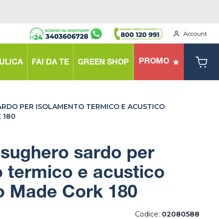
Account
PROMO
ULICA
FAI DA TE
GREEN SHOP
ARDO PER ISOLAMENTO TERMICO E ACUSTICO
 180
n sughero sardo per
 termico e acustico
o Made Cork 180
Codice:
02080588