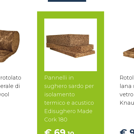
rotolato
Pannelli in
Rotol
erale di
sughero sardo per
lana 
wool
isolamento
vetro
termico e acustico
Knau
Edisughero Made
Cork 180
€ 69
€ 
4
,10