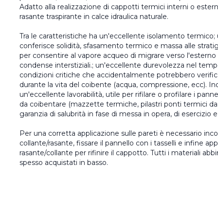
Adatto alla realizzazione di cappotti termici interni o ester
rasante traspirante in calce idraulica naturale.‎
Tra le caratteristiche ha un'eccellente isolamento termico;
conferisce solidità, sfasamento termico e massa alle stratigra
per consentire al vapore acqueo di migrare verso l'esterno d
condense interstiziali.; un'eccellente durevolezza nel temp
condizioni critiche che accidentalmente potrebbero verificar
durante la vita del coibente (acqua, compressione, ecc). Ino
un'eccellente lavorabilità, utile per rifilare o profilare i panne
da coibentare (mazzette termiche, pilastri ponti termici da
garanzia di salubrità in fase di messa in opera, di esercizio e
Per una corretta applicazione sulle pareti è necessario incoll
collante/rasante, fissare il pannello con i tasselli e infine a
rasante/collante per rifinire il cappotto. Tutti i materiali abb
spesso acquistati in basso.