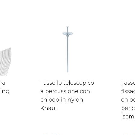
ra
Tassello telescopico
Tasse
cing
a percussione con
fiss
chiodo in nylon
chiod
Knauf
per 
Isoma