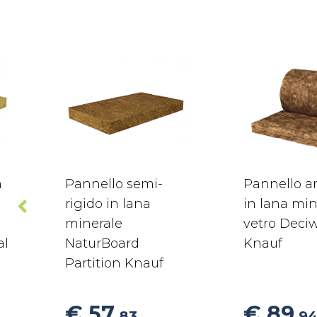
n
Pannello semi-
Pannello ar
rigido in lana
in lana min
minerale
vetro Deci
al
NaturBoard
Knauf
Partition Knauf
€ 57
€ 89
,83
,9