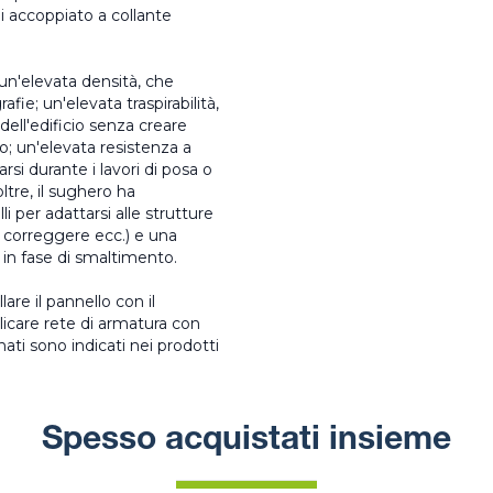
ni accoppiato a collante
 un'elevata densità, che
fie; un'elevata traspirabilità,
ell'edificio senza creare
o; un'elevata resistenza a
si durante i lavori di posa o
ltre, il sughero ha
lli per adattarsi alle strutture
 correggere ecc.‎) e una
 in fase di smaltimento.‎
are il pannello con il
pplicare rete di armatura con
inati sono indicati nei prodotti
Spesso acquistati insieme