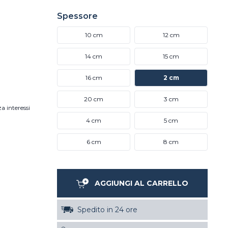
Spessore
10 cm
12 cm
14 cm
15 cm
16 cm
2 cm
20 cm
3 cm
a interessi
4 cm
5 cm
6 cm
8 cm
AGGIUNGI AL CARRELLO
Spedito in 24 ore