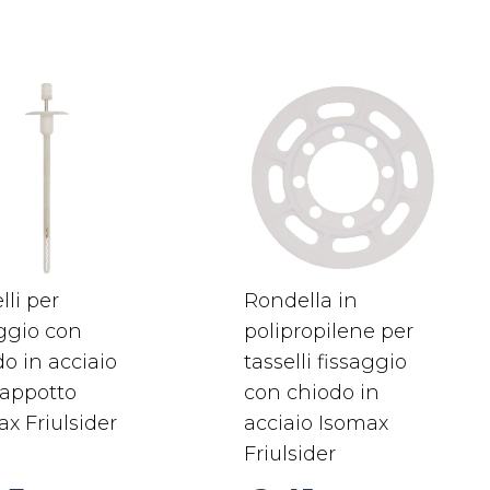
lli per
Rondella in
aggio con
polipropilene per
o in acciaio
tasselli fissaggio
cappotto
con chiodo in
x Friulsider
acciaio Isomax
Friulsider