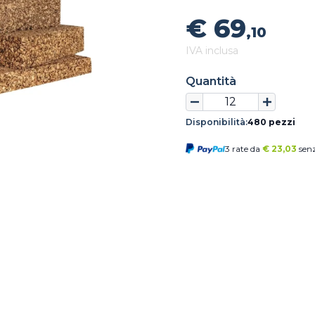
€ 69
,10
IVA inclusa
Quantità
Disponibilità:
480 pezzi
3 rate da
€
23,03
senz