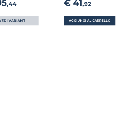
95
€ 41
,44
,92
VEDI VARIANTI
AGGIUNGI AL CARRELLO