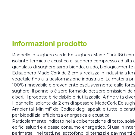
Informazioni prodotto
Pannello in sughero sardo Edisughero Made Cork 180 con 2
isolante termico e acustico di sughero compresso ad alta 
granulato di sughero sardo biondo, crudo, biologicamente pu
Edisughero Made Cork da 2 cm si realizza in industria a km
vegetale fino alla trasformazione industriale.‎ La materia p
100% rinnovabile e proveniente esclusivamente dalle fores
sughero.‎ Il pannello è zero formaldeide; zero emissioni da
alberi.‎ Il prodotto è riciclabile e riutilizzabile.‎ A fine vita di
Il pannello isolante da 2 cm di spessore MadeCork Edisughe
Ambientali Minimi” del Codice degli appalti e tutte le caratt
per bioedilizia, efficienza energetica e acustica.‎
Particolarmente indicato nella coibentazione di tetto, sola
edifici salubri e a basso consumo energetico.‎ Si usa in inte
perimetrali, nei tetti, nei sottofondi di terrazzi e pavimenti ca