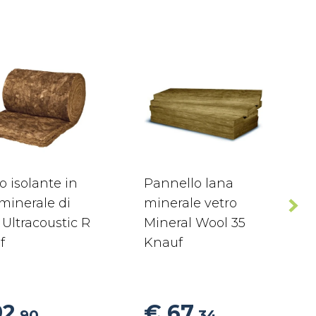
o isolante in
Pannello lana
minerale di
minerale vetro
 Ultracoustic R
Mineral Wool 35
f
Knauf
92
€ 67
,90
,34