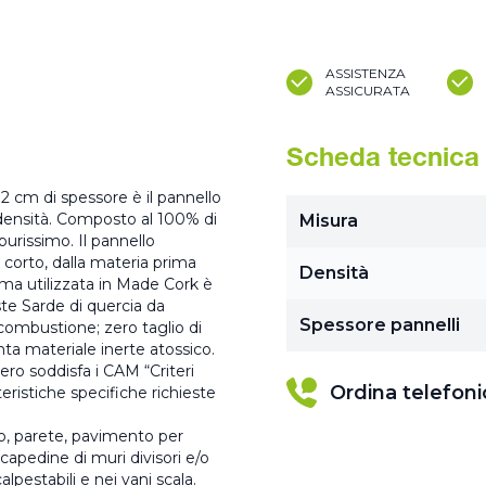
ASSISTENZA
ASSICURATA
Scheda tecnica
 cm di spessore è il pannello
densità.‎ Composto al 100% di
Misura
rissimo.‎ Il pannello
 corto, dalla materia prima
Densità
rima utilizzata in Made Cork è
te Sarde di quercia da
Spessore pannelli
 combustione; zero taglio di
venta materiale inerte atossico.‎
ro soddisfa i CAM “Criteri
Ordina telefon
eristiche specifiche richieste
io, parete, pavimento per
rcapedine di muri divisori e/o
lpestabili e nei vani scala.‎