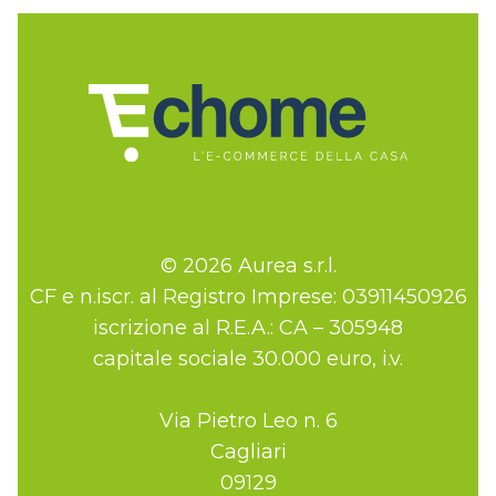
© 2026 Aurea s.r.l.
CF e n.iscr. al Registro Imprese: 03911450926
iscrizione al R.E.A.: CA – 305948
capitale sociale 30.000 euro, i.v.
Via Pietro Leo n. 6
Cagliari
09129