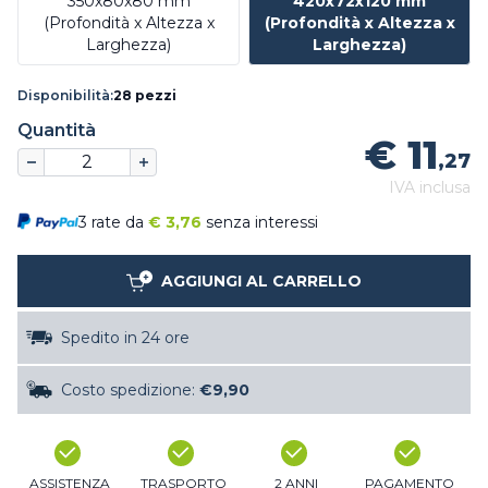
350x80x80 mm
420x72x120 mm
(Profondità x Altezza x
(Profondità x Altezza x
Larghezza)
Larghezza)
Disponibilità:
28 pezzi
Quantità
€ 11
,27
IVA inclusa
3 rate da
€
3,76
senza interessi
AGGIUNGI AL CARRELLO
Spedito in 24 ore
Costo spedizione:
€9,90
ASSISTENZA
TRASPORTO
2 ANNI
PAGAMENTO