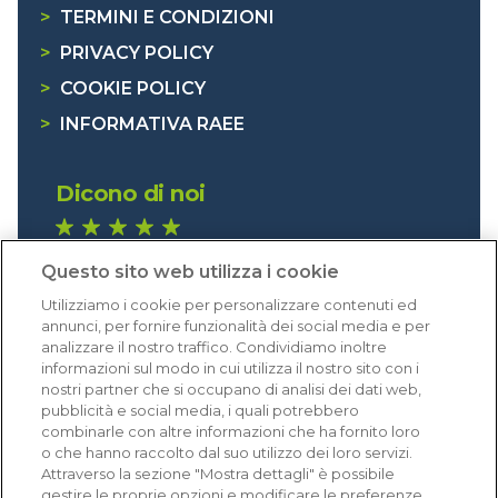
>
TERMINI E CONDIZIONI
>
PRIVACY POLICY
>
COOKIE POLICY
>
INFORMATIVA RAEE
Dicono di noi
1.640 recensioni
Questo sito web utilizza i cookie
Eccellente (4,8)
Utilizziamo i cookie per personalizzare contenuti ed
Acquisti verificati
annunci, per fornire funzionalità dei social media e per
analizzare il nostro traffico. Condividiamo inoltre
informazioni sul modo in cui utilizza il nostro sito con i
nostri partner che si occupano di analisi dei dati web,
pubblicità e social media, i quali potrebbero
combinarle con altre informazioni che ha fornito loro
o che hanno raccolto dal suo utilizzo dei loro servizi.
Attraverso la sezione "Mostra dettagli" è possibile
gestire le proprie opzioni e modificare le preferenze