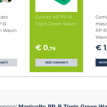
tato
Gomito 45° PP-R
Gomi
P-R
Tigris Green Wavin
masc
en Wavin
PP-R 
Wavi
€ 0
€ 1
,76
IANTI
VEDI VARIANTI
AGGI