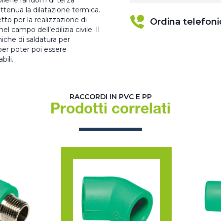
pilene random di terza
attenua la dilatazione termica.
etto per la realizzazione di
Ordina telefon
el campo dell’edilizia civile. Il
iche di saldatura per
 per poter poi essere
bili.
RACCORDI IN PVC E PP
Prodotti correlati