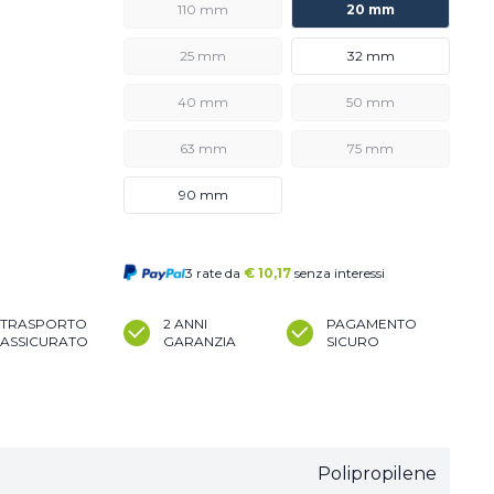
110 mm
20 mm
25 mm
32 mm
40 mm
50 mm
63 mm
75 mm
90 mm
3 rate da
€
10,17
senza interessi
TRASPORTO
2 ANNI
PAGAMENTO
ASSICURATO
GARANZIA
SICURO
Polipropilene