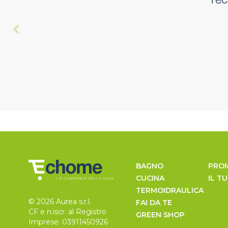
rec
BAGNO
PRO
CUCINA
IL T
TERMOIDRAULICA
© 2026 Aurea s.r.l.
FAI DA TE
CF e n.iscr. al Registro
GREEN SHOP
Imprese: 03911450926