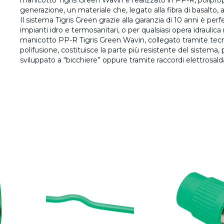
manicotto Tigris Green Wavin è realizzato in PP-R, polipro
generazione, un materiale che, legato alla fibra di basalto, 
Il sistema Tigris Green grazie alla garanzia di 10 anni è perf
impianti idro e termosanitari, o per qualsiasi opera idraulica n
manicotto PP-R Tigris Green Wavin, collegato tramite tecn
polifusione, costituisce la parte più resistente del sistema,
sviluppato a “bicchiere” oppure tramite raccordi elettrosalda