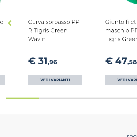
co
Curva sorpasso PP-
Giunto filet
n
R Tigris Green
maschio P
Wavin
Tigris Gre
€ 31
€ 47
,96
,58
VEDI VARIANTI
VEDI VAR