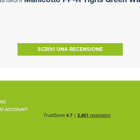
ensioni
Manicotto PP-R Tigris Green Wa
SCRIVI UNA RECENSIONE
MO
UO ACCOUNT