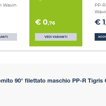
en Wavin
PP-R 
Wavi
€ 0
€ 1
,76
IANTI
VEDI VARIANTI
AGGI
ito 90° filettato maschio PP-R Tigris