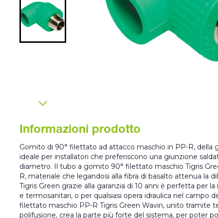
Informazioni prodotto
Gomito di 90° filettato ad attacco maschio in PP-R, della
ideale per installatori che preferiscono una giunzione salda
diametro. Il tubo a gomito 90° filettato maschio Tigris Gr
R, materiale che legandosi alla fibra di basalto attenua la d
Tigris Green grazie alla garanzia di 10 anni è perfetta per la 
e termosanitari, o per qualsiasi opera idraulica nel campo dell
filettato maschio PP-R Tigris Green Wavin, unito tramite te
polifusione, crea la parte più forte del sistema, per poter p