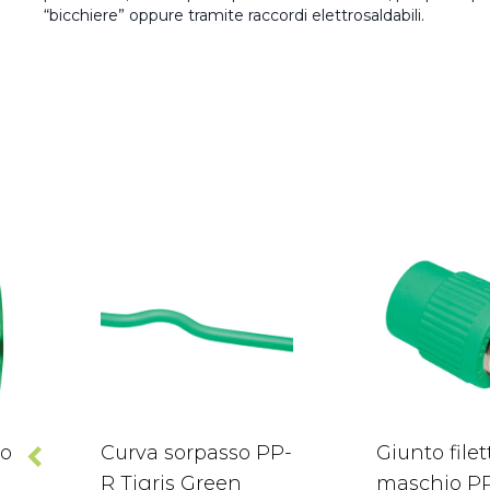
“bicchiere” oppure tramite raccordi elettrosaldabili.
co
Curva sorpasso PP-
Giunto filet
n
R Tigris Green
maschio P