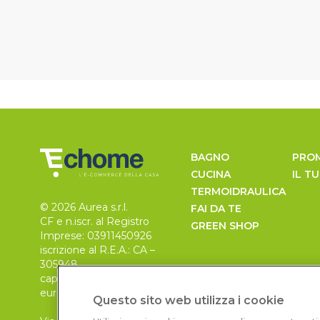
BAGNO
PRO
CUCINA
IL T
TERMOIDRAULICA
© 2026 Aurea s.r.l.
FAI DA TE
CF e n.iscr. al Registro
GREEN SHOP
Imprese: 03911450926
iscrizione al R.E.A.: CA –
305948
capitale sociale 30.000
euro, i.v.
Questo sito web utilizza i cookie