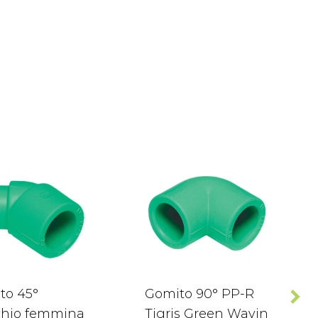
to 45°
Gomito 90° PP-R
hio femmina
Tigris Green Wavin