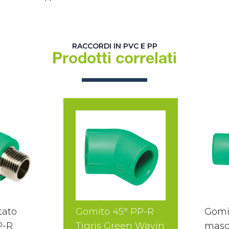
RACCORDI IN PVC E PP
Prodotti correlati
tato
Gomito 45° PP-R
Gomi
P-R
Tigris Green Wavin
masc