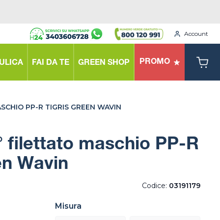
Account
PROMO
ULICA
FAI DA TE
GREEN SHOP
SCHIO PP-R TIGRIS GREEN WAVIN
 filettato maschio PP-R
en Wavin
Codice:
03191179
Misura