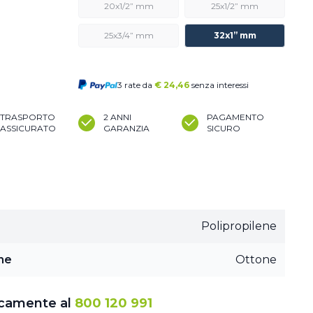
20x1/2” mm
25x1/2” mm
25x3/4” mm
32x1” mm
3 rate da
€
24,46
senza interessi
TRASPORTO
2 ANNI
PAGAMENTO
ASSICURATO
GARANZIA
SICURO
Polipropilene
ne
Ottone
icamente al
800 120 991