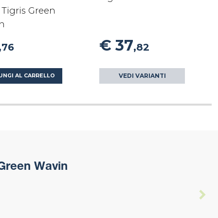
Tigris Green
n
€ 37
,76
,82
VEDI VARIANTI
UNGI AL CARRELLO
 Green Wavin