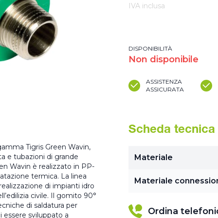
IVA inclusa
DISPONIBILITÀ
Non disponibile
ASSISTENZA
ASSICURATA
Scheda tecnica
 gamma Tigris Green Wavin,
ta e tubazioni di grande
Materiale
een Wavin è realizzato in PP-
ilatazione termica. La linea
Materiale connessio
realizzazione di impianti idro
’edilizia civile. Il gomito 90°
cniche di saldatura per
Ordina telefon
oi essere sviluppato a