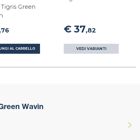
Tigris Green
n
€ 37
,76
,82
VEDI VARIANTI
UNGI AL CARRELLO
 Green Wavin