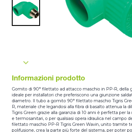
Informazioni prodotto
Gomito di 90° filettato ad attacco maschio in PP-R, della
ideale per installatori che preferiscono una giunzione salda
diametro. Il tubo a gomito 90° filettato maschio Tigris Gr
R, materiale che legandosi alla fibra di basalto attenua la d
Tigris Green grazie alla garanzia di 10 anni è perfetta per la 
e termosanitari, o per qualsiasi opera idraulica nel campo dell
filettato maschio PP-R Tigris Green Wavin, unito tramite te
polifusione, crea la parte più forte del sistema, per poter p