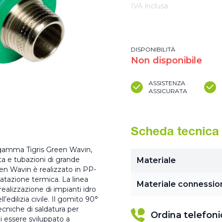
IVA inclusa
DISPONIBILITÀ
Non disponibile
ASSISTENZA
ASSICURATA
Scheda tecnica
 gamma Tigris Green Wavin,
ta e tubazioni di grande
Materiale
een Wavin è realizzato in PP-
ilatazione termica. La linea
Materiale connessio
realizzazione di impianti idro
’edilizia civile. Il gomito 90°
cniche di saldatura per
Ordina telefon
oi essere sviluppato a