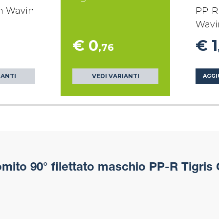
en Wavin
PP-R 
Wavi
€ 0
€ 1
,76
IANTI
VEDI VARIANTI
AGGI
ito 90° filettato maschio PP-R Tigris