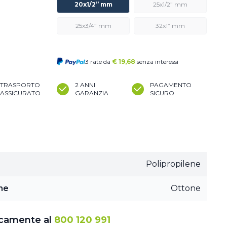
20x1/2” mm
25x1/2” mm
25x3/4” mm
32x1” mm
3 rate da
€
19,68
senza interessi
TRASPORTO
2 ANNI
PAGAMENTO
ASSICURATO
GARANZIA
SICURO
Polipropilene
ne
Ottone
icamente al
800 120 991