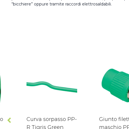
“bicchiere” oppure tramite raccordi elettrosaldabili.
co
Curva sorpasso PP-
Giunto filet
n
R Tigris Green
maschio P