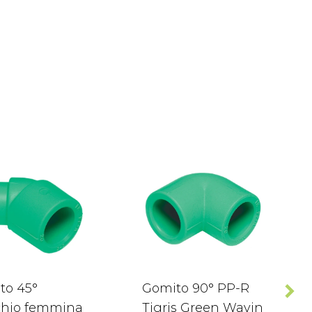
to 45°
Gomito 90° PP-R
hio femmina
Tigris Green Wavin