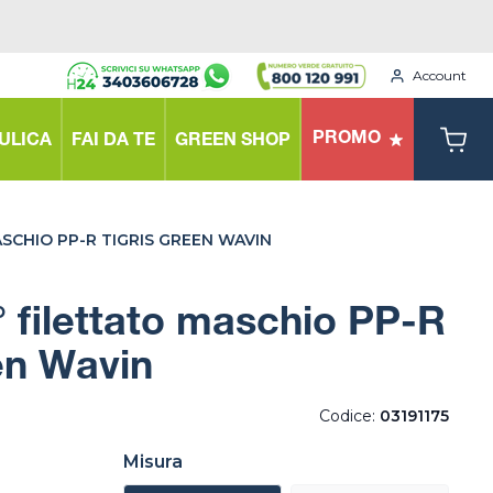
Account
PROMO
ULICA
FAI DA TE
GREEN SHOP
SCHIO PP-R TIGRIS GREEN WAVIN
 filettato maschio PP-R
en Wavin
Codice:
03191175
Misura