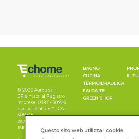
BAGNO
PRO
CUCINA
IL T
TERMOIDRAULICA
© 2026 Aurea s.r.l.
FAI DA TE
CF e n.iscr. al Registro
GREEN SHOP
Imprese: 03911450926
iscrizione al R.E.A.: CA –
305948
capitale sociale 30.000
euro, i.v.
Questo sito web utilizza i cookie