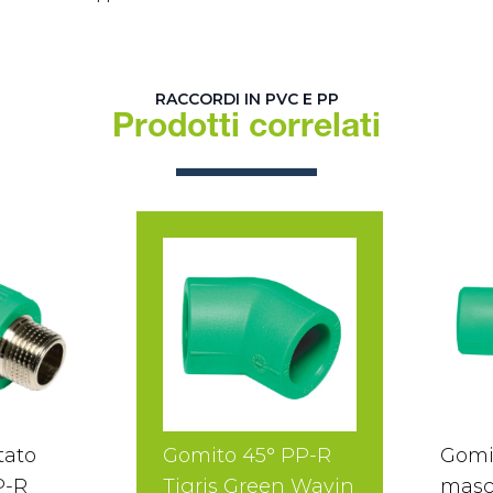
RACCORDI IN PVC E PP
Prodotti correlati
tato
Gomito 45° PP-R
Gomi
P-R
Tigris Green Wavin
masc