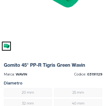
Gomito 45° PP-R Tigris Green Wavin
Marca:
WAVIN
Codice:
03191129
Diametro
20 mm
25 mm
32 mm
40 mm