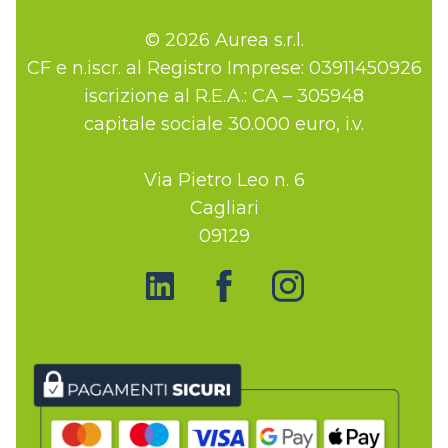
© 2026 Aurea s.r.l.
CF e n.iscr. al Registro Imprese: 03911450926
iscrizione al R.E.A.: CA – 305948
capitale sociale 30.000 euro, i.v.
Via Pietro Leo n. 6
Cagliari
09129