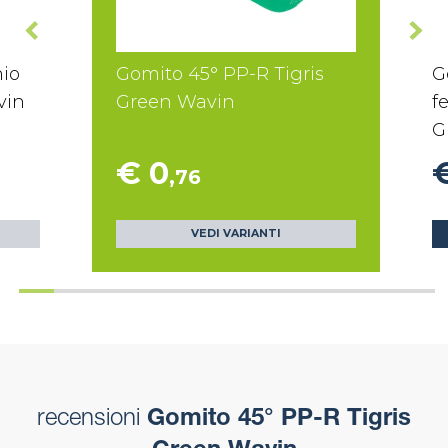
hio
Gomito 45° PP-R Tigris
G
vin
Green Wavin
f
G
€ 0
€
,76
VEDI VARIANTI
recensioni
Gomito 45° PP-R Tigris