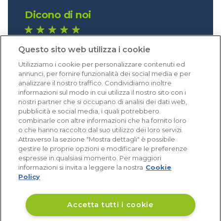
Dicono di noi
1.640 recensioni
Questo sito web utilizza i cookie
Eccellente (4,8)
Utilizziamo i cookie per personalizzare contenuti ed
Acquisti verificati
annunci, per fornire funzionalità dei social media e per
analizzare il nostro traffico. Condividiamo inoltre
informazioni sul modo in cui utilizza il nostro sito con i
nostri partner che si occupano di analisi dei dati web,
pubblicità e social media, i quali potrebbero
combinarle con altre informazioni che ha fornito loro
o che hanno raccolto dal suo utilizzo dei loro servizi.
Attraverso la sezione "Mostra dettagli" è possibile
gestire le proprie opzioni e modificare le preferenze
espresse in qualsiasi momento. Per maggiori
informazioni si invita a leggere la nostra
Cookie
Policy
Accetta tutti i cookie