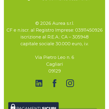
© 2026 Aurea s.r.l.
CF e n.iscr. al Registro Imprese: 03911450926
iscrizione al R.E.A.: CA – 305948
capitale sociale 30.000 euro, i.v.
Via Pietro Leo n. 6
Cagliari
09129