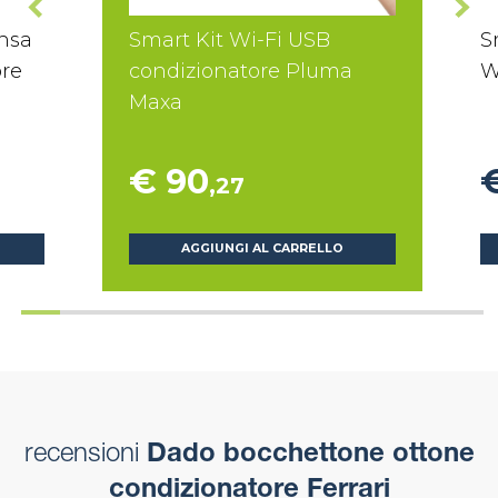
nsa
Smart Kit Wi-Fi USB
S
ore
condizionatore Pluma
W
Maxa
€ 90
,27
AGGIUNGI AL CARRELLO
recensioni
Dado bocchettone ottone
condizionatore Ferrari