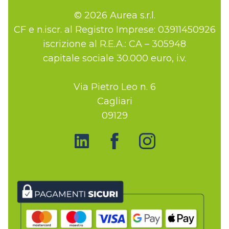
© 2026 Aurea s.r.l.
CF e n.iscr. al Registro Imprese: 03911450926
iscrizione al R.E.A.: CA – 305948
capitale sociale 30.000 euro, i.v.
Via Pietro Leo n. 6
Cagliari
09129