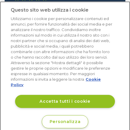
1.641 recensioni
Questo sito web utilizza i cookie
Eccellente (4,8)
Utilizziamo i cookie per personalizzare contenuti ed
Acquisti verificati
annunci, per fornire funzionalità dei social media e per
analizzare il nostro traffico. Condividiamo inoltre
informazioni sul modo in cui utilizza il nostro sito con i
nostri partner che si occupano di analisi dei dati web,
pubblicità e social media, i quali potrebbero
combinarle con altre informazioni che ha fornito loro
o che hanno raccolto dal suo utilizzo dei loro servizi.
Attraverso la sezione "Mostra dettagli" è possibile
gestire le proprie opzioni e modificare le preferenze
espresse in qualsiasi momento. Per maggiori
informazioni si invita a leggere la nostra
Cookie
Policy
Accetta tutti i cookie
Personalizza
€ 13
Non disponibile
,66