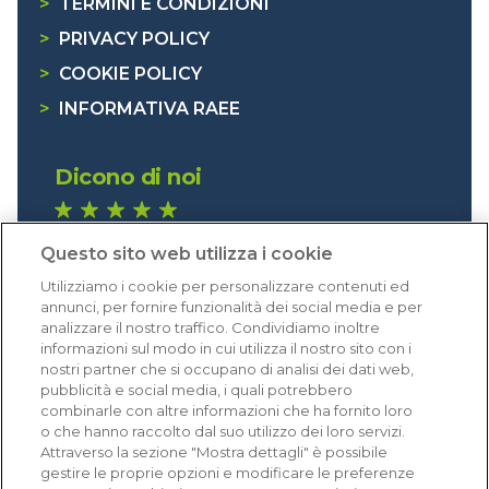
>
TERMINI E CONDIZIONI
>
PRIVACY POLICY
>
COOKIE POLICY
>
INFORMATIVA RAEE
Dicono di noi
1.641 recensioni
Questo sito web utilizza i cookie
Eccellente (4,8)
Utilizziamo i cookie per personalizzare contenuti ed
Acquisti verificati
annunci, per fornire funzionalità dei social media e per
analizzare il nostro traffico. Condividiamo inoltre
informazioni sul modo in cui utilizza il nostro sito con i
nostri partner che si occupano di analisi dei dati web,
pubblicità e social media, i quali potrebbero
combinarle con altre informazioni che ha fornito loro
o che hanno raccolto dal suo utilizzo dei loro servizi.
Attraverso la sezione "Mostra dettagli" è possibile
gestire le proprie opzioni e modificare le preferenze