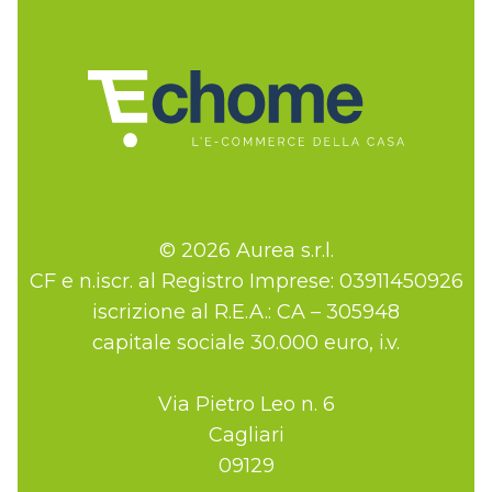
© 2026 Aurea s.r.l.
CF e n.iscr. al Registro Imprese: 03911450926
iscrizione al R.E.A.: CA – 305948
capitale sociale 30.000 euro, i.v.
Via Pietro Leo n. 6
Cagliari
09129