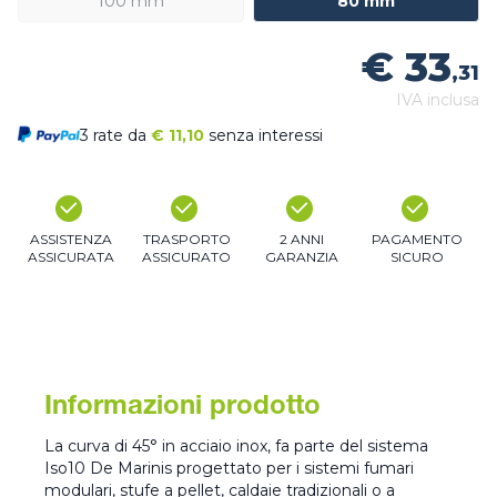
100 mm
80 mm
€ 33
,31
IVA inclusa
3 rate da
€
11,10
senza interessi
ASSISTENZA
TRASPORTO
2 ANNI
PAGAMENTO
ASSICURATA
ASSICURATO
GARANZIA
SICURO
Informazioni prodotto
La curva di 45° in acciaio inox, fa parte del sistema
Iso10 De Marinis progettato per i sistemi fumari
modulari, stufe a pellet, caldaie tradizionali o a