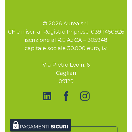
© 2026 Aurea s.r.l.
CF e n.iscr. al Registro Imprese: 03911450926
iscrizione al R.E.A.: CA – 305948
capitale sociale 30.000 euro, i.v.
Via Pietro Leo n. 6
Cagliari
09129