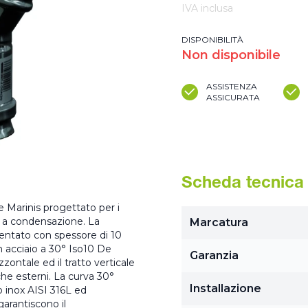
IVA inclusa
DISPONIBILITÀ
Non disponibile
ASSISTENZA
ASSICURATA
Scheda tecnica
De Marinis progettato per i
 o a condensazione. La
Marcatura
entato con spessore di 10
n acciaio a 30° Iso10 De
Garanzia
zzontale ed il tratto verticale
 che esterni. La curva 30°
Installazione
o inox AISI 316L ed
garantiscono il