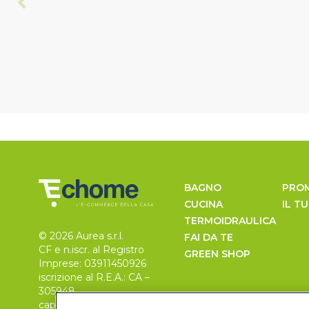
BAGNO
PRO
CUCINA
IL T
TERMOIDRAULICA
© 2026 Aurea s.r.l.
FAI DA TE
CF e n.iscr. al Registro
GREEN SHOP
Imprese: 03911450926
iscrizione al R.E.A.: CA –
305948
capitale sociale 30.000