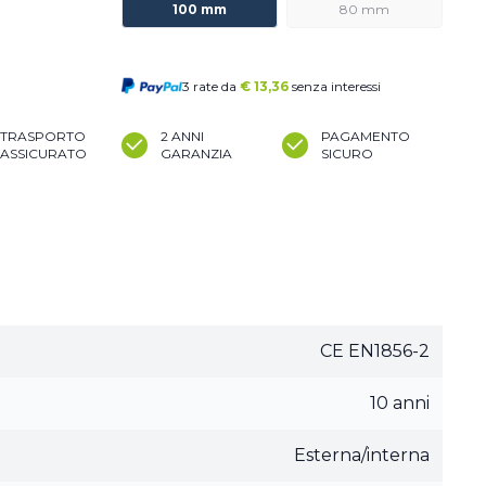
100 mm
80 mm
3 rate da
€
13,36
senza interessi
TRASPORTO
2 ANNI
PAGAMENTO
ASSICURATO
GARANZIA
SICURO
CE EN1856-2
10 anni
Esterna/interna