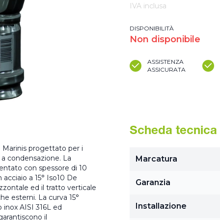
IVA inclusa
DISPONIBILITÀ
Non disponibile
ASSISTENZA
ASSICURATA
Scheda tecnica
e Marinis progettato per i
 o a condensazione. La
Marcatura
entato con spessore di 10
n acciaio a 15° Iso10 De
Garanzia
zzontale ed il tratto verticale
che esterni. La curva 15°
Installazione
o inox AISI 316L ed
garantiscono il