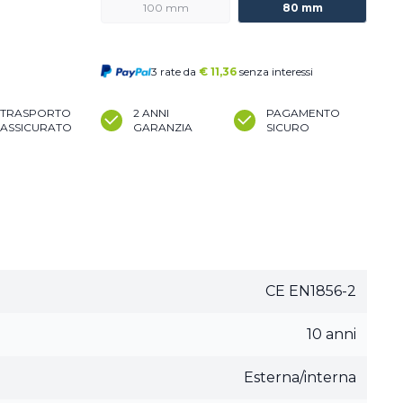
100 mm
80 mm
3 rate da
€
11,36
senza interessi
TRASPORTO
2 ANNI
PAGAMENTO
ASSICURATO
GARANZIA
SICURO
CE EN1856-2
10 anni
Esterna/interna