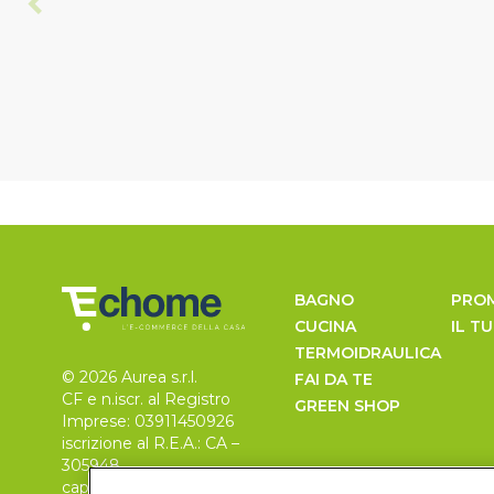
BAGNO
PRO
CUCINA
IL T
TERMOIDRAULICA
© 2026 Aurea s.r.l.
FAI DA TE
CF e n.iscr. al Registro
GREEN SHOP
Imprese: 03911450926
iscrizione al R.E.A.: CA –
305948
capitale sociale 30.000