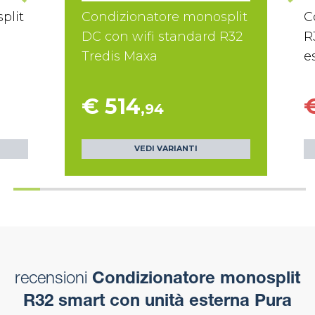
plit
Condizionatore monosplit
C
DC con wifi standard R32
R
Tredis Maxa
e
€ 514
,94
VEDI VARIANTI
recensioni
Condizionatore monosplit
R32 smart con unità esterna Pura