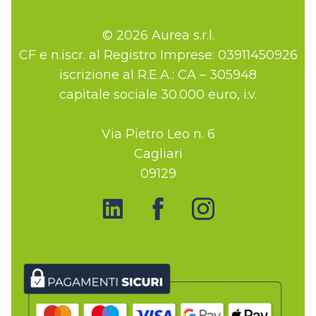
© 2026 Aurea s.r.l.
CF e n.iscr. al Registro Imprese: 03911450926
iscrizione al R.E.A.: CA – 305948
capitale sociale 30.000 euro, i.v.
Via Pietro Leo n. 6
Cagliari
09129