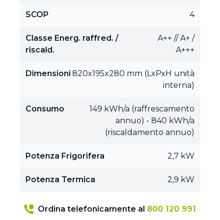
SCOP
4
Classe Energ. raffred. /
A++ // A+ /
riscald.
A+++
Dimensioni
820x195x280 mm (LxPxH unità
interna)
Consumo
149 kWh/a (raffrescamento
annuo) - 840 kWh/a
(riscaldamento annuo)
Potenza Frigorifera
2,7 kW
Potenza Termica
2,9 kW
Ordina telefonicamente al
800 120 991