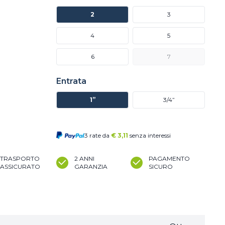
2
3
4
5
6
7
Entrata
1”
3/4”
3 rate da
€
3,11
senza interessi
TRASPORTO
2 ANNI
PAGAMENTO
ASSICURATO
GARANZIA
SICURO