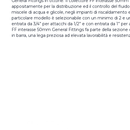
General Fittings in ottone. Il collettore FF interasse 50mm 
appositamente per la distribuzione ed il controllo del flui
miscele di acqua e glicole, negli impianti di riscaldament
particolare modello è selezionabile con un minimo di 2 e u
entrata da 3/4” per attacchi da 1/2” e con entrata da 1” per a
FF interasse 50mm General Fittings fa parte della sezione de
in barra, una lega preziosa ad elevata lavorabilità e resisten