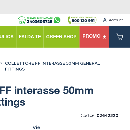
Account
PROMO
ULICA
FAI DA TE
GREEN SHOP
>
COLLETTORE FF INTERASSE 50MM GENERAL
FITTINGS
 FF interasse 50mm
ttings
Codice:
02642320
Vie