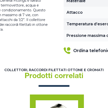
General Fittings è ideato
Materiale
do termovettore, acqua e
o e condizionamento. Questo
Attacco
n massimo di 7 vie, con
ttacchi da 1/2”. Il collettore
Temperatura d’eserc
i raccordi filettati in ottone
za.
Pressione massima d
Ordina telefon
COLLETTORI, RACCORDI FILETTATI OTTONE E CROMATI
Prodotti correlati