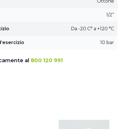
Ottone
1/2”
izio
Da -20 C° a +120 °C
’esercizio
10 bar
icamente al
800 120 991