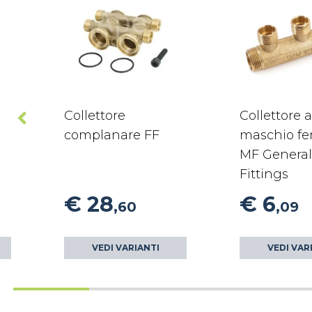
Collettore
Collettore 
complanare FF
maschio f
MF General
Fittings
€ 28
€ 6
,60
,09
VEDI VARIANTI
VEDI VAR