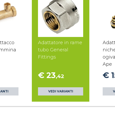
attacco
Adattatore in rame
Adat
emmina
tubo General
nich
Fittings
ogiv
Ape
€ 23
€ 1
,42
IANTI
VEDI VARIANTI
V