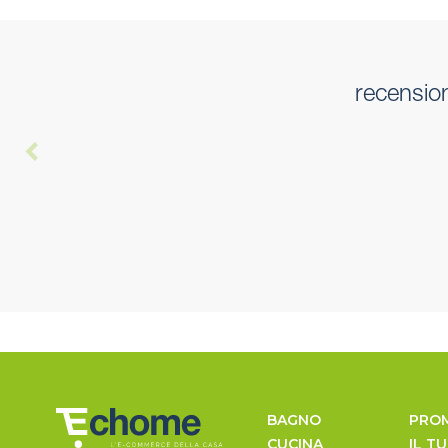
recension
BAGNO
PRO
CUCINA
IL T