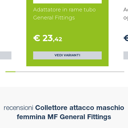
Adattatore in rame tubo
A
General Fittings
o
€ 23
€
,42
VEDI VARIANTI
recensioni
Collettore attacco maschio
femmina MF General Fittings