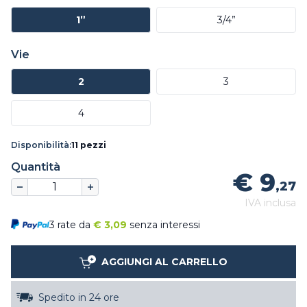
1”
3/4”
Vie
2
3
4
Disponibilità:
11 pezzi
Quantità
€ 9
,27
IVA inclusa
3 rate da
€
3,09
senza interessi
AGGIUNGI AL CARRELLO
Spedito in 24 ore