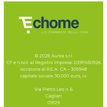
© 2026 Aurea s.r.l.
CF e n.iscr. al Registro Imprese: 03911450926
iscrizione al R.E.A.: CA – 305948
capitale sociale 30.000 euro, i.v.
Via Pietro Leo n. 6
Cagliari
09129