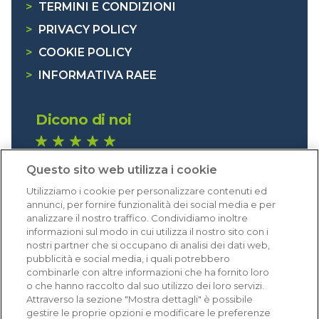
>
TERMINI E CONDIZIONI
>
PRIVACY POLICY
>
COOKIE POLICY
>
INFORMATIVA RAEE
Dicono di noi
1.641 recensioni
Questo sito web utilizza i cookie
Eccellente (4,8)
Utilizziamo i cookie per personalizzare contenuti ed
Acquisti verificati
annunci, per fornire funzionalità dei social media e per
analizzare il nostro traffico. Condividiamo inoltre
informazioni sul modo in cui utilizza il nostro sito con i
nostri partner che si occupano di analisi dei dati web,
pubblicità e social media, i quali potrebbero
combinarle con altre informazioni che ha fornito loro
o che hanno raccolto dal suo utilizzo dei loro servizi.
Attraverso la sezione "Mostra dettagli" è possibile
gestire le proprie opzioni e modificare le preferenze