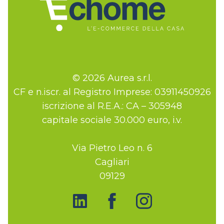
© 2026 Aurea s.r.l.
CF e n.iscr. al Registro Imprese: 03911450926
iscrizione al R.E.A.: CA – 305948
capitale sociale 30.000 euro, i.v.
Via Pietro Leo n. 6
Cagliari
09129