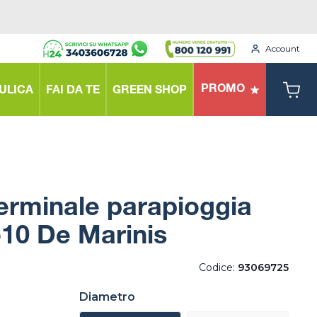
Account
PROMO
ULICA
FAI DA TE
GREEN SHOP
erminale parapioggia
o10 De Marinis
Codice:
93069725
Diametro