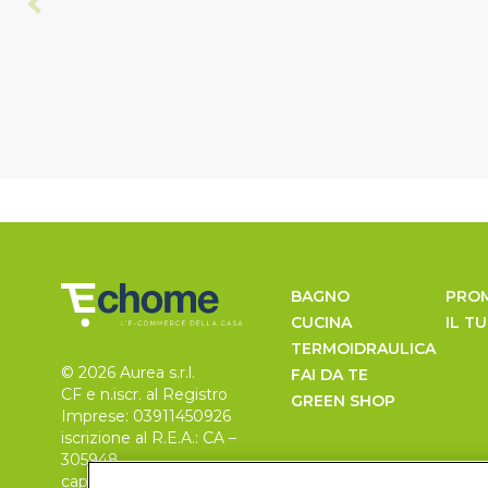
BAGNO
PRO
CUCINA
IL T
TERMOIDRAULICA
© 2026 Aurea s.r.l.
FAI DA TE
CF e n.iscr. al Registro
GREEN SHOP
Imprese: 03911450926
iscrizione al R.E.A.: CA –
305948
capitale sociale 30.000