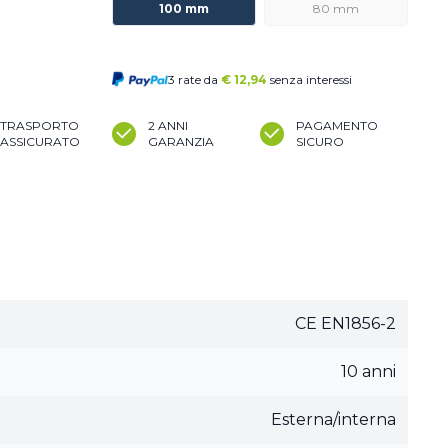
100 mm
80 mm
3 rate da
€
12,94
senza interessi
TRASPORTO
2 ANNI
PAGAMENTO
ASSICURATO
GARANZIA
SICURO
CE EN1856-2
10 anni
Esterna/interna