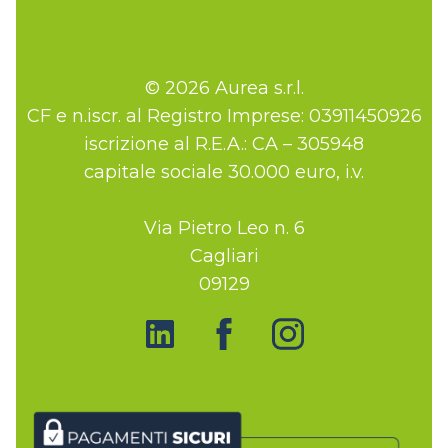
© 2026 Aurea s.r.l.
CF e n.iscr. al Registro Imprese: 03911450926
iscrizione al R.E.A.: CA – 305948
capitale sociale 30.000 euro, i.v.
Via Pietro Leo n. 6
Cagliari
09129