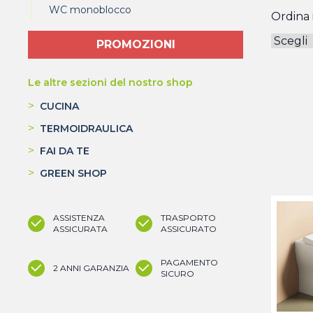
WC monoblocco
Ordina i
PROMOZIONI
Le altre sezioni del nostro shop
>
CUCINA
>
TERMOIDRAULICA
>
FAI DA TE
>
GREEN SHOP
ASSISTENZA
TRASPORTO
ASSICURATA
ASSICURATO
PAGAMENTO
2 ANNI GARANZIA
SICURO