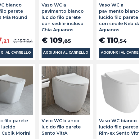
WC bianco
Vaso WC a
Vaso WC a
filo parete
pavimento bianco
pavimento bianc
s Mia Round
lucido filo parete
lucido filo parete
con sedile incluso
con sedile Nebid
Chia Aquanos
Aquanos
7
€ 109
€ 110
,21
,85
,54
€ 157,84
GI AL CARRELLO
AGGIUNGI AL CARRELLO
AGGIUNGI AL CARR
c filo parete
Vaso WC bianco
Vaso WC bianco
 lucido
lucido filo parete
lucido filo parete
s Cubik Morini
Sento VitrA
Rim-ex Sento Vit