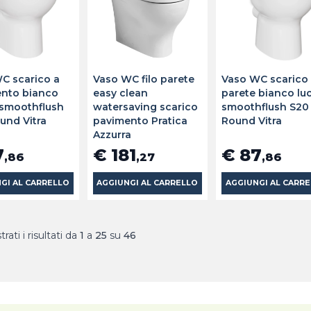
C scarico a
Vaso WC filo parete
Vaso WC scarico
nto bianco
easy clean
parete bianco lu
 smoothflush
watersaving scarico
smoothflush S20
und Vitra
pavimento Pratica
Round Vitra
Azzurra
7
€ 181
€ 87
,86
,27
,86
GI AL CARRELLO
AGGIUNGI AL CARRELLO
AGGIUNGI AL CARR
rati i risultati da
1
a
25
su
46