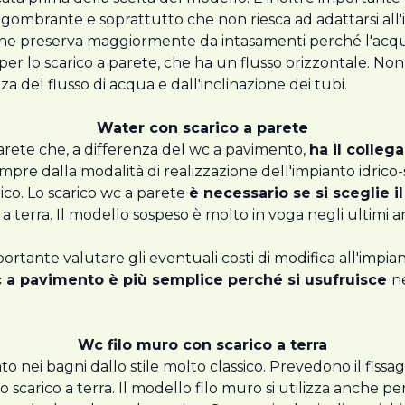
gombrante e soprattutto che non riesca ad adattarsi all'im
che preserva maggiormente da intasamenti perché l'acqua 
 lo scarico a parete, che ha un flusso orizzontale. No
el flusso di acqua e dall'inclinazione dei tubi.
Water con scarico a parete
 parete che, a differenza del wc a pavimento,
ha il colleg
re dalla modalità di realizzazione dell'impianto idrico-sa
rico. Lo scarico wc a parete
è necessario se si sceglie i
a terra. Il modello sospeso è molto in voga negli ultimi an
rtante valutare gli eventuali costi di modifica all'impian
c a pavimento è più semplice perché si usufruisce
n
Wc filo muro con scarico a terra
o nei bagni dallo stile molto classico. Prevedono il fissa
carico a terra. Il modello filo muro si utilizza anche per 