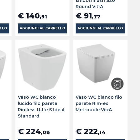
smoothflush S20
Round VitrA
€ 140
€ 91
,91
,77
ELLO
AGGIUNGI AL CARRELLO
AGGIUNGI AL CARRELLO
Vaso WC bianco
Vaso WC bianco filo
lucido filo parete
parete Rim-ex
Rimless I.LIfe S Ideal
Metropole VitrA
Standard
€ 224
€ 222
,08
,14