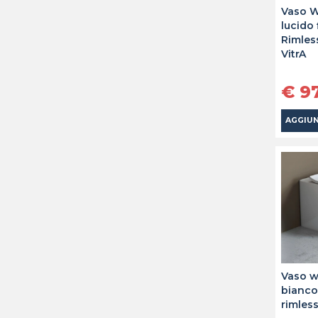
Vaso 
lucido 
Rimles
VitrA
€ 9
AGGIUN
Vaso w
bianco
rimles