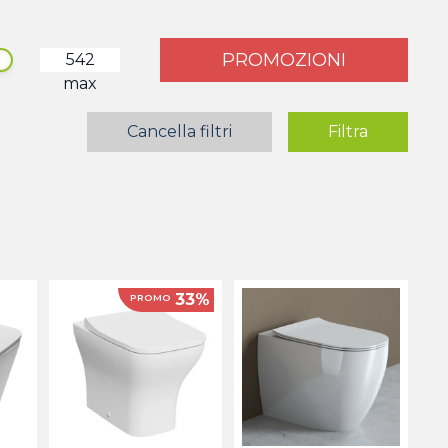
PROMOZIONI
max
Cancella filtri
Filtra
33%
PROMO