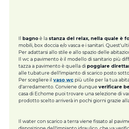
Il
bagno
è la
stanza del relax, nella quale è 
mobili, box doccia e/o vasca e i sanitari. Quest'u
Per adattarsi allo stile e allo spazio delle abitazio
Il wc a pavimento è il modello di sanitario più di
tazza a pavimento è quella di
poggiare dirett
alle tubature dell'impianto di scarico posto sotto 
Per scegliere il
vaso wc
più utile per la tua abita
d'arredamento. Conviene dunque
verificare b
casa di Echome puoi trovare una selezione di vari
prodotto scelto arriverà in pochi giorni grazie al
Il water con scarico a terra viene fissato al pavi
disposizione dell'impianto idraulico, che va veri