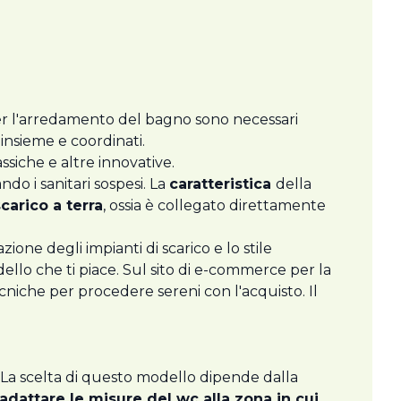
r l'arredamento del bagno sono necessari
 insieme e coordinati.
lassiche e altre innovative.
do i sanitari sospesi. La
caratteristica
della
scarico a terra
, ossia è collegato direttamente
zione degli impianti di scarico e lo stile
dello che ti piace. Sul sito di e-commerce per la
cniche per procedere sereni con l'acquisto. Il
ra. La scelta di questo modello dipende dalla
adattare le misure del wc alla zona in cui