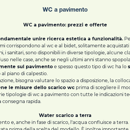
WC a pavimento
WC a pavimento: prezzi e offerte
fondamentale unire ricerca estetica a funzionalità.
Pe
ltimi corrispondono al wc e al bidet, solitamente acquistati
ni, i sanitari, sono disponibili in diverse tipologie, alcune c
ffuso nelle case, anche se negli ultimi anni stanno spopolan
amente sul pavimento
e spesso questo tipo di wc ha lo
al piano di calpestio.
zione, bisogna valutare lo spazio a disposizione, la colloca
ene le misure dello scarico wc
prima di scegliere il mo
e tipologie di wc a pavimento con tutte le indicazioni te
la consegna rapida.
Water scarico a terra
mento e, anche in fase di scarico, l'acqua confluisce a ter
ficata prima della scelta del modello. È inoltre importante