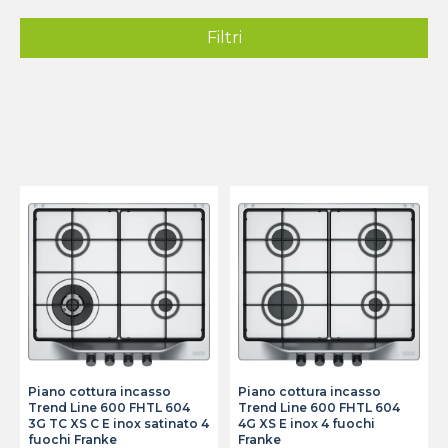
Filtri
Piano cottura incasso
Piano cottura incasso
Trend Line 600 FHTL 604
Trend Line 600 FHTL 604
3G TC XS C E inox satinato 4
4G XS E inox 4 fuochi
fuochi Franke
Franke