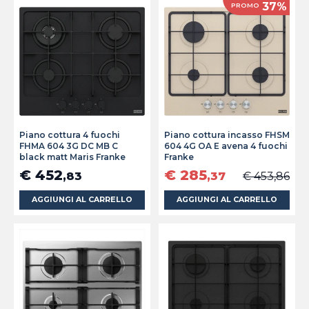
37%
PROMO
Piano cottura 4 fuochi
Piano cottura incasso FHSM
FHMA 604 3G DC MB C
604 4G OA E avena 4 fuochi
black matt Maris Franke
Franke
€ 452
€ 285
,83
,37
€ 453,86
AGGIUNGI AL CARRELLO
AGGIUNGI AL CARRELLO