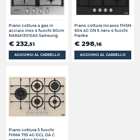
Piano cottura a gas in
Piano cottura incasso FHSM
acciaio inox 4 fuochi 60cm
604 4G ON E nero 4 fuochi
NA64H3010AS Samsung
Franke
€ 232
€ 298
,51
,16
AGGIUNGI AL CARRELLO
AGGIUNGI AL CARRELLO
Piano cottura 5 fuochi
FHMA 755 4G DCL OA C
avena Maris Franke