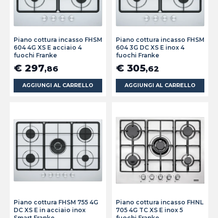
Piano cottura incasso FHSM
Piano cottura incasso FHSM
604 4G XS E acciaio 4
604 3G DC XS E inox 4
fuochi Franke
fuochi Franke
€ 297
€ 305
,86
,62
AGGIUNGI AL CARRELLO
AGGIUNGI AL CARRELLO
Piano cottura FHSM 755 4G
Piano cottura incasso FHNL
DC XS E in acciaio inox
705 4G TC XS E inox 5
Smart Franke
fuochi Franke