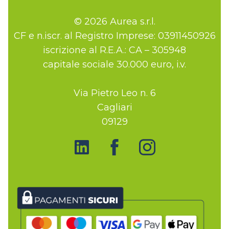
© 2026 Aurea s.r.l.
CF e n.iscr. al Registro Imprese: 03911450926
iscrizione al R.E.A.: CA – 305948
capitale sociale 30.000 euro, i.v.
Via Pietro Leo n. 6
Cagliari
09129