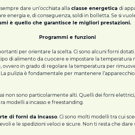
sempre dare un’occhiata alla
classe energetica
di app
re energia e, di conseguenza, soldi in bolletta. Se si vuo
mi è quello che garantisce le migliori prestazioni.
Programmi e funzioni
rtanti per orientare la scelta. Ci sono alcuni forni dotat
 tipo di alimento da cuocere e impostare la temperatura 
e
, ovvero in grado di regolare la temperatura per rimuove
ri. La pulizia è fondamentale per mantenere l’apparecchi
si non sono particolarmente alti. Quelli dei forni elettrici
 tra modelli a incasso e freestanding.
rte di forni da incasso
. Ci sono molti modelli tra cui s
voli e le spedizioni veloci e sicure. Non ti resta che dare