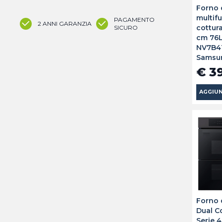
Forno
multif
PAGAMENTO
2 ANNI GARANZIA
cottur
SICURO
cm 76L
NV7B4
Samsu
€ 3
AGGIUN
Forno 
Dual C
Serie 