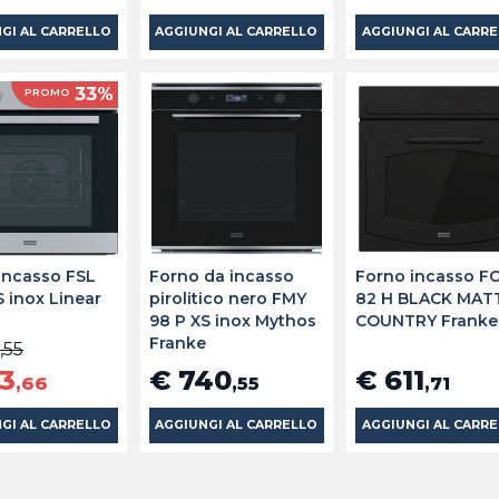
GI AL CARRELLO
AGGIUNGI AL CARRELLO
AGGIUNGI AL CARR
33%
PROMO
incasso FSL
Forno da incasso
Forno incasso F
S inox Linear
pirolitico nero FMY
82 H BLACK MAT
98 P XS inox Mythos
COUNTRY Franke
Franke
,55
13
€ 740
€ 611
,66
,55
,71
GI AL CARRELLO
AGGIUNGI AL CARRELLO
AGGIUNGI AL CARR