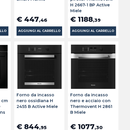
H 2667-1 BP Active
Miele
€ 447
€ 1188
,46
,39
ELLO
AGGIUNGI AL CARRELLO
AGGIUNGI AL CARRELLO
o
Forno da incasso
Forno da incasso
0 cm
nero ossidiana H
nero e acciaio con
D
2455 B Active Miele
Thermovent H 2861
ens
B Miele
€ 844
€ 1077
,95
,30