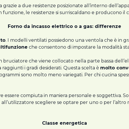
 grazie a due resistenze posizionate all’interno dell’appar
funzione, le resistenze si surriscaldano e producono il cal
Forno da incasso elettrico o a gas: differenze
ato
. I modelli ventilati possiedono una ventola che è in g
ltifunzione
che consentono di impostare la modalità stat
un bruciatore che viene collocato nella parte bassa del
aggiunti i gradi desiderati. Questa scelta è
molto conve
e programmi sono molto meno variegati. Per chi cucina spe
e essere compiuta in maniera personale e soggettiva. Son
a all’utilizzatore scegliere se optare per uno o per l’altr
Classe energetica