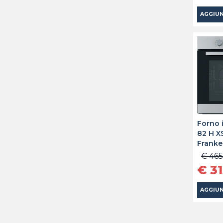
AGGIUN
Forno 
82 H X
Franke
€ 465
€ 3
AGGIUN