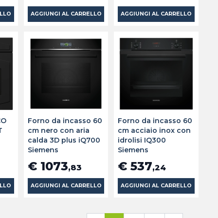
ELLO
AGGIUNGI AL CARRELLO
AGGIUNGI AL CARRELLO
CO
Forno da incasso 60
Forno da incasso 60
T
cm nero con aria
cm acciaio inox con
calda 3D plus iQ700
idrolisi IQ300
Siemens
Siemens
€ 1073
€ 537
,83
,24
ELLO
AGGIUNGI AL CARRELLO
AGGIUNGI AL CARRELLO