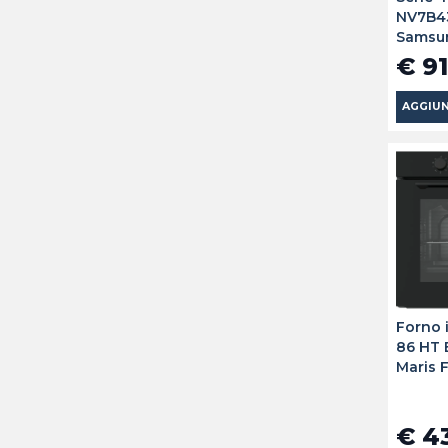
NV7B4
Samsu
€ 91
AGGIUN
Forno 
86 HT 
Maris 
€ 4