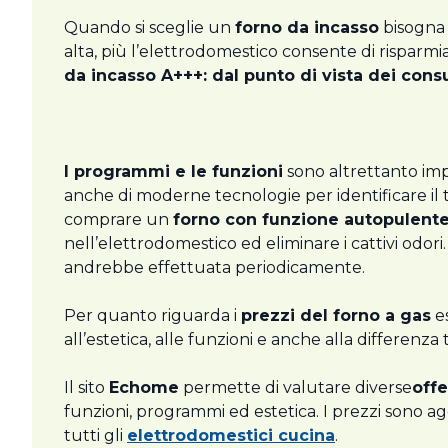
Quando si sceglie un
forno da incasso
bisogna 
alta, più l’elettrodomestico consente di risparmia
da incasso A+++: dal punto di vista dei consu
I programmi e le funzioni
sono altrettanto impo
anche di moderne tecnologie per identificare il
comprare un
forno con funzione autopulent
nell’elettrodomestico ed eliminare i cattivi odo
andrebbe effettuata periodicamente.
Per quanto riguarda i
prezzi del forno a gas
es
all’estetica, alle funzioni e anche alla differenza
Il sito
Echome
permette di valutare diverse
offe
funzioni, programmi ed estetica. I prezzi sono age
tutti gli
elettrodomestici cucina
.