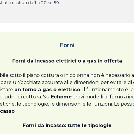
rati i risultati da
1
a
20
su
59
Forni
Forni da incasso elettrici o a gas in offerta
bile sotto il piano cottura o in colonna non è necessario
olo dare un’occhiata accurata alle dimensioni per evitare
istare
un forno a gas o elettrico
. Il funzionamento è l
itudini di cottura. Su
Echome
trovi modelli di forno a in
tiche, le tecnologie, le dimensioni e le funzioni. Le possi
ncasso
.
Forni da incasso: tutte le tipologie