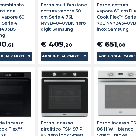
 combinato
Forno multifunzione
Forno cottura
unzione
cottura vapore 60
vapore 60 cm Du
a vapore 60
cm Serie 4 76L
Cook Flex™ Serie
 Serie 4
NV7B4040VBK nero
76L NV7B4540VB
1403BS
digit Samsung
inox Samsung
ng
90
€ 409
€ 651
,61
,20
,00
GI AL CARRELLO
AGGIUNGI AL CARRELLO
AGGIUNGI AL CARR
da incasso
Forno incasso
Forno incasso F
ook Flex™
pirolitico FSM 97 P
86 H WH bianco
4 76L
XS nero inox Smart
Smart Franke