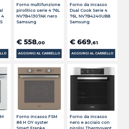
Forno multifunzione
Forno da incasso
al
pirolitico serie 4 76L
Dual Cook Serie 4
 4
NV7B41307AK nero
76L NV7B4240UBB
S
Samsung
Samsung
€ 558
€ 669
,00
,61
ELLO
AGGIUNGI AL CARRELLO
AGGIUNGI AL CARRELLO
SM
Forno incasso FSM
Forno da incasso
86 H OY oyster
nero e acciaio con
Smart Franke
pirolisi Thermovent