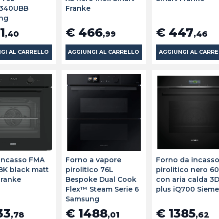
340UBB
Franke
ng
1
€ 466
€ 447
,40
,99
,46
GI AL CARRELLO
AGGIUNGI AL CARRELLO
AGGIUNGI AL CARR
incasso FMA
Forno a vapore
Forno da incass
BK black matt
pirolitico 76L
pirolitico nero 6
Franke
Bespoke Dual Cook
con aria calda 3
Flex™ Steam Serie 6
plus iQ700 Siem
Samsung
33
€ 1488
€ 1385
,78
,01
,62