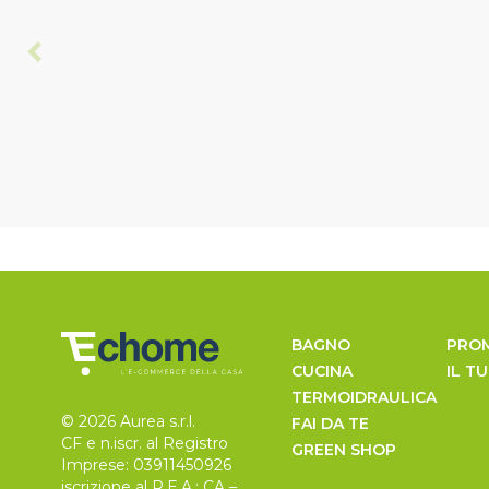
BAGNO
PRO
CUCINA
IL T
TERMOIDRAULICA
© 2026 Aurea s.r.l.
FAI DA TE
CF e n.iscr. al Registro
GREEN SHOP
Imprese: 03911450926
iscrizione al R.E.A.: CA –