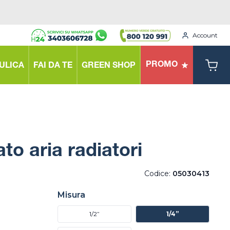
Account
PROMO
ULICA
FAI DA TE
GREEN SHOP
ato aria radiatori
Codice:
05030413
Misura
1/2”
1/4”