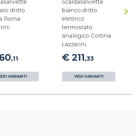
asalviette
Scaldasalviette
to dritto
bianco dritto
a Roma
elettrico
rini
termostato
analogico Cortina
Lazzarini
160
€ 211
,11
,33
EDI VARIANTI
VEDI VARIANTI