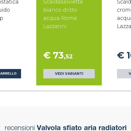
statica
Scaldasalviette
Scald
uido
bianco dritto
croma
ap
acqua Roma
acqu
Lazzarini
Lazza
€ 73
€ 
,52
VEDI VARIANTI
V
CARRELLO
recensioni
Valvola sfiato aria radiatori