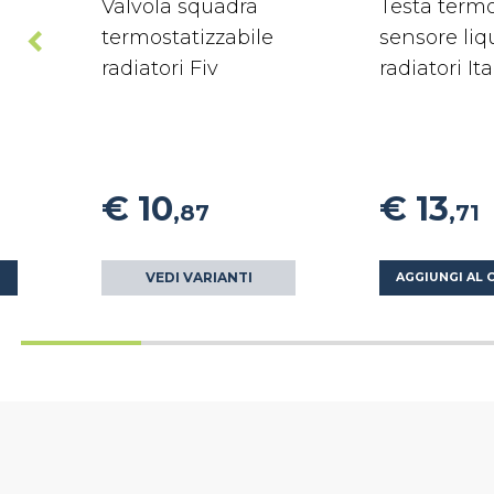
Valvola squadra
Testa termo
termostatizzabile
sensore liq
radiatori Fiv
radiatori It
€ 10
€ 13
,87
,71
VEDI VARIANTI
O
AGGIUNGI AL 