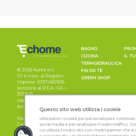
BAGNO
PRO
CUCINA
IL T
TERMOIDRAULICA
© 2026 Aurea s.r.l.
FAI DA TE
CF e n.iscr. al Registro
GREEN SHOP
Imprese: 03911450926
iscrizione al R.E.A.: CA –
305948
capitale sociale 30.000
euro, i.v.
Questo sito web utilizza i cookie
Via Pietro Leo n. 6
Utilizziamo i cookie per personalizzare contenuti 
Cagliari
social media e per analizzare il nostro traffico. 
09129
cui utilizza il nostro sito con i nostri partner che 
e social media, i quali potrebbero combinarle con