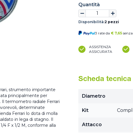
Quantità
Disponibilità:
2 pezzi
3 rate da
€
7,65
senza 
ASSISTENZA
ASSICURATA
Scheda tecnica
rrari, strumento importante
eata principalmente per
Diametro
. Il termometro radiale Ferrari
sfavorevoli, determinate
Kit
Comple
ienda Ferrari lo dota di molla
ldato in lega di stagno. Il
Attacco
1/4 F x 1/2 M, conforme alla