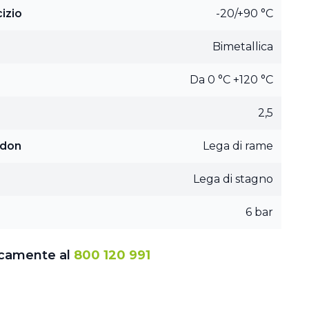
izio
-20/+90 °C
Bimetallica
Da 0 °C +120 °C
2,5
rdon
Lega di rame
Lega di stagno
6 bar
icamente al
800 120 991