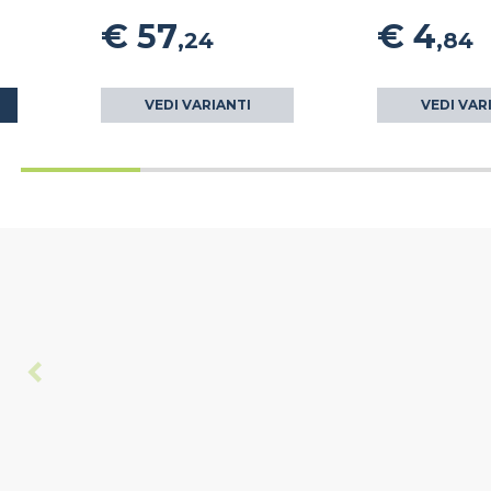
€ 57
€ 4
,24
,84
VEDI VARIANTI
VEDI VAR
O