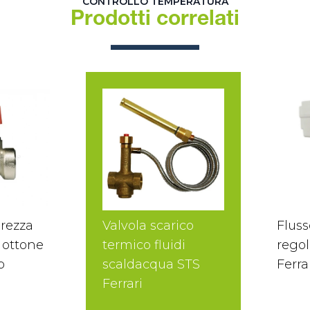
CONTROLLO TEMPERATURA
Prodotti correlati
urezza
Valvola scarico
Fluss
ottone
termico fluidi
regol
p
scaldacqua STS
Ferra
Ferrari