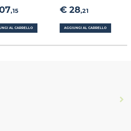
107
€ 28
,15
,21
UNGI AL CARRELLO
AGGIUNGI AL CARRELLO