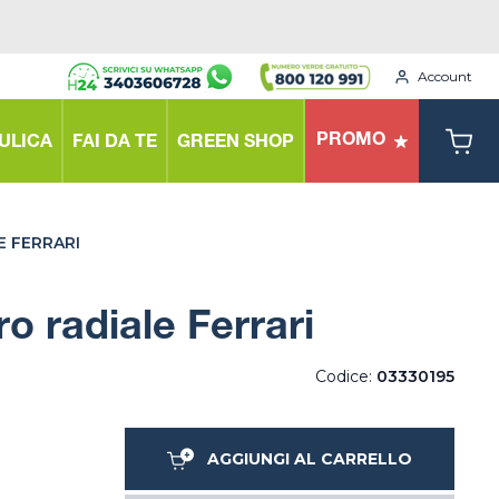
Account
PROMO
ULICA
FAI DA TE
GREEN SHOP
 FERRARI
 radiale Ferrari
Codice:
03330195
AGGIUNGI AL CARRELLO