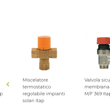
Miscelatore
Valvola sic
termostatico
membrana 
ap
regolabile impianti
M/F 369 Ita
solari Itap