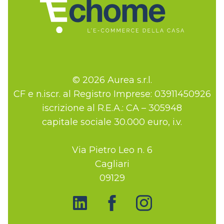
© 2026 Aurea s.r.l.
CF e n.iscr. al Registro Imprese: 03911450926
iscrizione al R.E.A.: CA – 305948
capitale sociale 30.000 euro, i.v.
Via Pietro Leo n. 6
Cagliari
09129