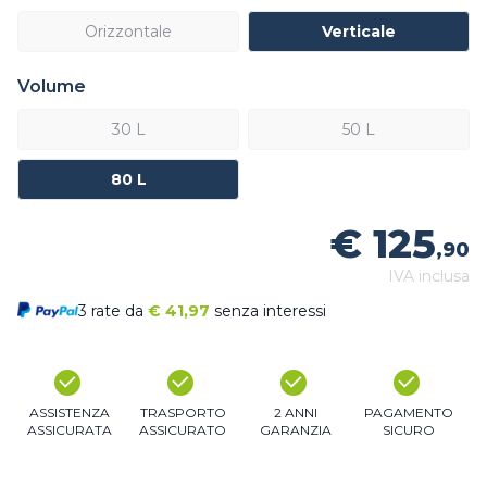
Orizzontale
Verticale
Volume
30 L
50 L
80 L
€ 125
,90
IVA inclusa
3 rate da
€
41,97
senza interessi
ASSISTENZA
TRASPORTO
2 ANNI
PAGAMENTO
ASSICURATA
ASSICURATO
GARANZIA
SICURO