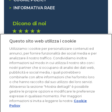
>
INFORMATIVA RAEE
Dicono di noi
1.641 recensioni
Questo sito web utilizza i cookie
Eccellente (4,8)
Utilizziamo i cookie per personalizzare contenuti ed
Acquisti verificati
annunci, per fornire funzionalità dei social media e per
analizzare il nostro traffico. Condividiamo inoltre
informazioni sul modo in cui utilizza il nostro sito con i
nostri partner che si occupano di analisi dei dati web,
pubblicità e social media, i quali potrebbero
combinarle con altre informazioni che ha fornito loro
o che hanno raccolto dal suo utilizzo dei loro servizi.
Attraverso la sezione "Mostra dettagli" è possibile
gestire le proprie opzioni e modificare le preferenze
espresse in qualsiasi momento. Per maggiori
informazioni si invita a leggere la nostra
Cookie
Policy