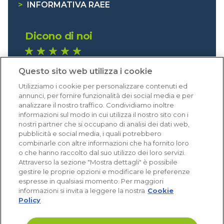
>
INFORMATIVA RAEE
Dicono di noi
1.641 recensioni
Questo sito web utilizza i cookie
Eccellente (4,8)
Utilizziamo i cookie per personalizzare contenuti ed
Acquisti verificati
annunci, per fornire funzionalità dei social media e per
analizzare il nostro traffico. Condividiamo inoltre
informazioni sul modo in cui utilizza il nostro sito con i
nostri partner che si occupano di analisi dei dati web,
pubblicità e social media, i quali potrebbero
combinarle con altre informazioni che ha fornito loro
o che hanno raccolto dal suo utilizzo dei loro servizi.
Attraverso la sezione "Mostra dettagli" è possibile
gestire le proprie opzioni e modificare le preferenze
espresse in qualsiasi momento. Per maggiori
informazioni si invita a leggere la nostra
Cookie
Policy