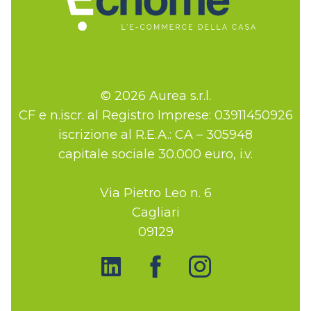
© 2026 Aurea s.r.l.
CF e n.iscr. al Registro Imprese: 03911450926
iscrizione al R.E.A.: CA – 305948
capitale sociale 30.000 euro, i.v.
Via Pietro Leo n. 6
Cagliari
09129