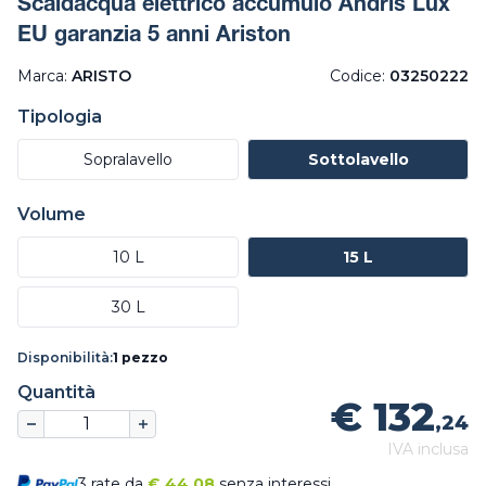
Scaldacqua elettrico accumulo Andris Lux
EU garanzia 5 anni Ariston
Marca:
ARISTO
Codice:
03250222
Tipologia
Sopralavello
Sottolavello
Volume
10 L
15 L
30 L
Disponibilità:
1 pezzo
Quantità
€ 132
,24
IVA inclusa
3 rate da
€
44,08
senza interessi