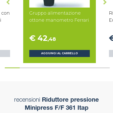
e con
Gruppo alimentazione
R
i
ottone manometro Ferrari
E
€ 42
,48
AGGIUNGI AL CARRELLO
recensioni
Riduttore pressione
Minipress F/F 361 Itap