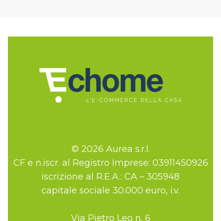
© 2026 Aurea s.r.l.
CF e n.iscr. al Registro Imprese: 03911450926
iscrizione al R.E.A.: CA – 305948
capitale sociale 30.000 euro, i.v.
Via Pietro Leo n. 6