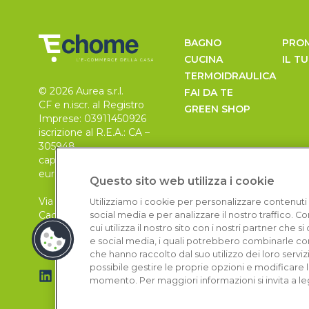
BAGNO
PRO
CUCINA
IL T
TERMOIDRAULICA
© 2026 Aurea s.r.l.
FAI DA TE
CF e n.iscr. al Registro
GREEN SHOP
Imprese: 03911450926
iscrizione al R.E.A.: CA –
305948
capitale sociale 30.000
euro, i.v.
Questo sito web utilizza i cookie
Via Pietro Leo n. 6
Utilizziamo i cookie per personalizzare contenuti 
Cagliari
social media e per analizzare il nostro traffico. 
09129
cui utilizza il nostro sito con i nostri partner che 
e social media, i quali potrebbero combinarle con
che hanno raccolto dal suo utilizzo dei loro serviz
possibile gestire le proprie opzioni e modificare 
momento. Per maggiori informazioni si invita a le