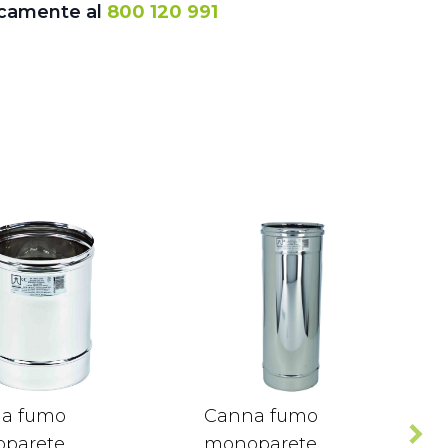
icamente al
800 120 991
a fumo
Canna fumo
parete
monoparete