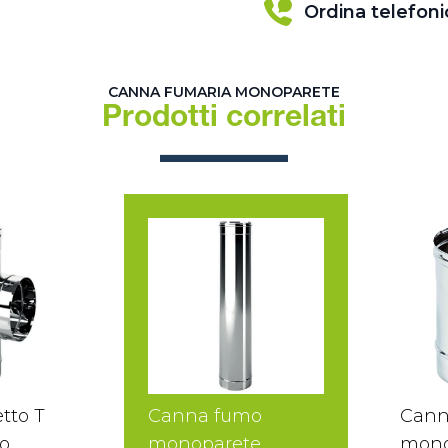
Ordina telefon
CANNA FUMARIA MONOPARETE
Prodotti correlati
tto T
Canna fumo
Cann
o
monoparete
mono