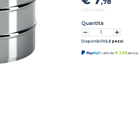
€ 7
,78
IVA inclusa
Quantità
Disponibilità:
2 pezzi
3 rate da
€
2,59
senza 