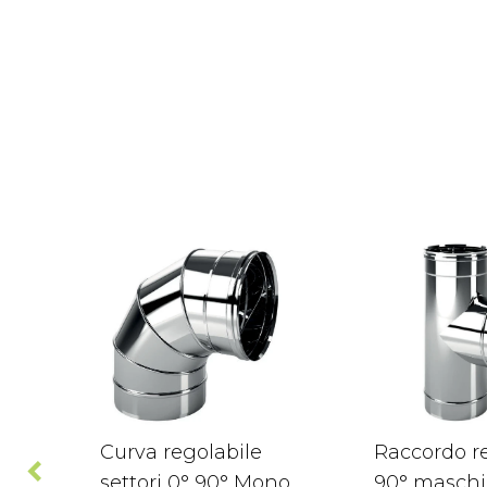
Curva regolabile
Raccordo re
settori 0° 90° Mono
90° maschi