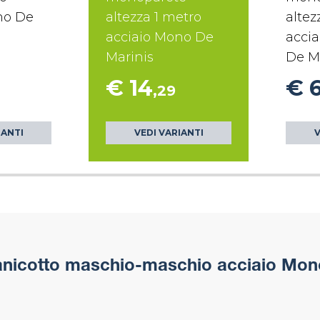
no De
altezza 1 metro
altez
acciaio Mono De
accia
Marinis
De M
€ 14
€ 
,29
IANTI
VEDI VARIANTI
V
icotto maschio-maschio acciaio Mon