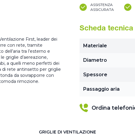
ASSISTENZA
ASSICURATA
Scheda tecnica
entilazione First, leader dei
orre con rete, tramite
Materiale
 dell’aria tra l’esterno e
 le griglie d’aereazione,
Diametro
ubi, a quelli meno perfetti dei
a di rete antinsetto per griglie
Spessore
ica tonda da sovrapporre con
la comoda rimozione.
Passaggio aria
Ordina telefon
GRIGLIE DI VENTILAZIONE