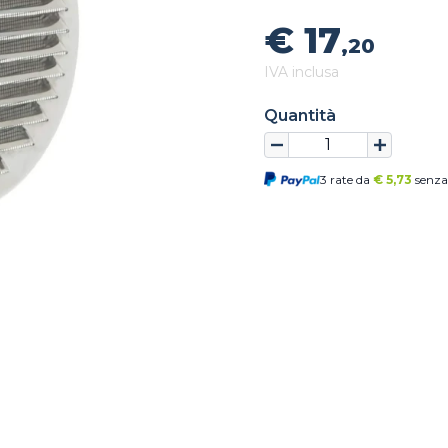
€ 17
,20
IVA inclusa
Quantità
3 rate da
€
5,73
senza 