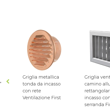
Griglia metallica
Griglia ven
”
tonda da incasso
camino all
con rete
rettangola
Ventilazione First
incasso co
serranda Fi