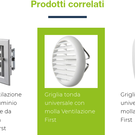
Prodotti correlati
tilazione
Griglia tonda
Grigl
uminio
universale con
unive
re da
molla Ventilazione
molla
n
First
First
rst