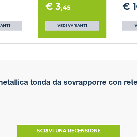
€ 3
€ 
,45
IANTI
VEDI VARIANTI
V
metallica tonda da sovrapporre con rete 
SCRIVI UNA RECENSIONE