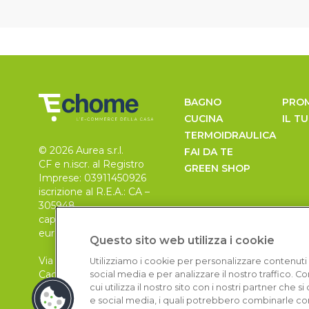
BAGNO
PRO
CUCINA
IL T
TERMOIDRAULICA
© 2026 Aurea s.r.l.
FAI DA TE
CF e n.iscr. al Registro
GREEN SHOP
Imprese: 03911450926
iscrizione al R.E.A.: CA –
305948
capitale sociale 30.000
euro, i.v.
Questo sito web utilizza i cookie
Via Pietro Leo n. 6
Utilizziamo i cookie per personalizzare contenuti 
Cagliari
social media e per analizzare il nostro traffico. 
09129
cui utilizza il nostro sito con i nostri partner che 
e social media, i quali potrebbero combinarle con