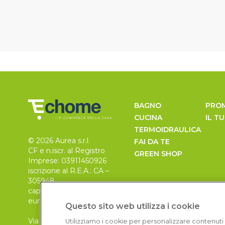
BAGNO
PRO
CUCINA
IL T
TERMOIDRAULICA
© 2026 Aurea s.r.l.
FAI DA TE
CF e n.iscr. al Registro
GREEN SHOP
Imprese: 03911450926
iscrizione al R.E.A.: CA –
305948
capitale sociale 30.000
euro, i.v.
Questo sito web utilizza i cookie
Via Pietro Leo n. 6
Utilizziamo i cookie per personalizzare contenuti 