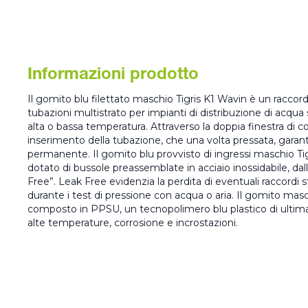
Informazioni prodotto
Il gomito blu filettato maschio Tigris K1 Wavin è un raccordo
tubazioni multistrato per impianti di distribuzione di acqua
alta o bassa temperatura. Attraverso la doppia finestra di cont
inserimento della tubazione, che una volta pressata, garant
permanente. Il gomito blu provvisto di ingressi maschio Ti
dotato di bussole preassemblate in acciaio inossidabile, da
Free”. Leak Free evidenzia la perdita di eventuali raccordi sf
durante i test di pressione con acqua o aria. Il gomito mas
composto in PPSU, un tecnopolimero blu plastico di ultima
alte temperature, corrosione e incrostazioni.