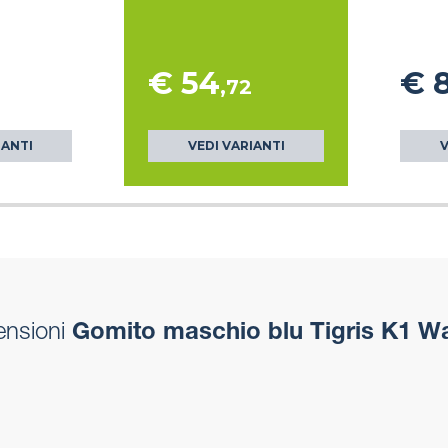
€ 54
€ 
,72
IANTI
VEDI VARIANTI
V
ensioni
Gomito maschio blu Tigris K1 W