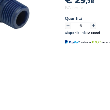
€ 29
,28
IVA inclusa
Quantità
Disponibilità:
10 pezzi
3 rate da
€
9,76
senza