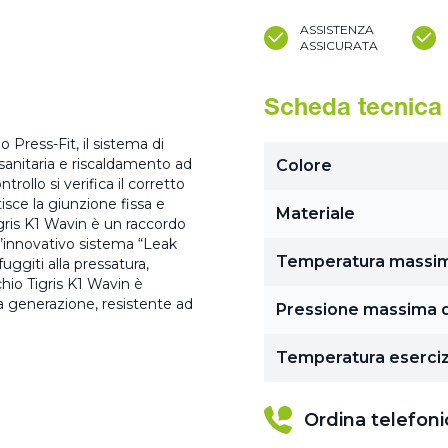
ASSISTENZA
ASSICURATA
Scheda tecnica
 Press-Fit, il sistema di
 sanitaria e riscaldamento ad
Colore
rollo si verifica il corretto
isce la giunzione fissa e
Materiale
gris K1 Wavin è un raccordo
ll’innovativo sistema “Leak
Temperatura massi
uggiti alla pressatura,
chio Tigris K1 Wavin è
 generazione, resistente ad
Pressione massima d
Temperatura eserciz
Ordina telefon