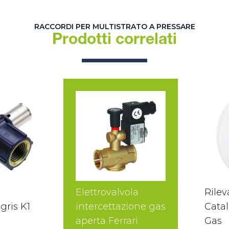
RACCORDI PER MULTISTRATO A PRESSARE
Prodotti correlati
Elettrovalvola
Rilev
gris K1
intercettazione gas
Catal
aperta Ferrari
Gas