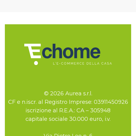
© 2026 Aurea s.r.l.
CF e n.iscr. al Registro Imprese: 03911450926
iscrizione al R.E.A.: CA – 305948
capitale sociale 30.000 euro, i.v.
Via Pietro Leo n. 6