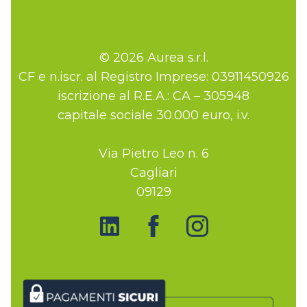
© 2026 Aurea s.r.l.
CF e n.iscr. al Registro Imprese: 03911450926
iscrizione al R.E.A.: CA – 305948
capitale sociale 30.000 euro, i.v.
Via Pietro Leo n. 6
Cagliari
09129