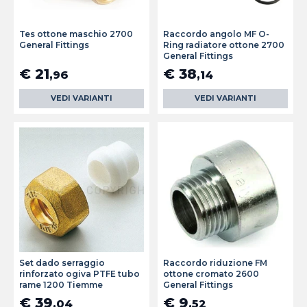
Tes ottone maschio 2700
Raccordo angolo MF O-
General Fittings
Ring radiatore ottone 2700
General Fittings
€ 21
€ 38
,96
,14
VEDI VARIANTI
VEDI VARIANTI
Set dado serraggio
Raccordo riduzione FM
rinforzato ogiva PTFE tubo
ottone cromato 2600
rame 1200 Tiemme
General Fittings
€ 39
€ 9
,04
,52