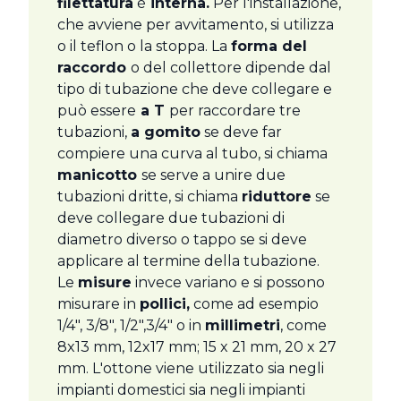
filettatura
è
interna.
Per l'installazione,
che avviene per avvitamento, si utilizza
o il teflon o la stoppa. La
forma del
raccordo
o del collettore dipende dal
tipo di tubazione che deve collegare e
può essere
a T
per raccordare tre
tubazioni,
a gomito
se deve far
compiere una curva al tubo, si chiama
manicotto
se serve a unire due
tubazioni dritte, si chiama
riduttore
se
deve collegare due tubazioni di
diametro diverso o tappo se si deve
applicare al termine della tubazione.
Le
misure
invece variano e si possono
misurare in
pollici,
come ad esempio
1/4", 3/8", 1/2",3/4" o in
millimetri
, come
8x13 mm, 12x17 mm; 15 x 21 mm, 20 x 27
mm. L'ottone viene utilizzato sia negli
impianti domestici sia negli impianti