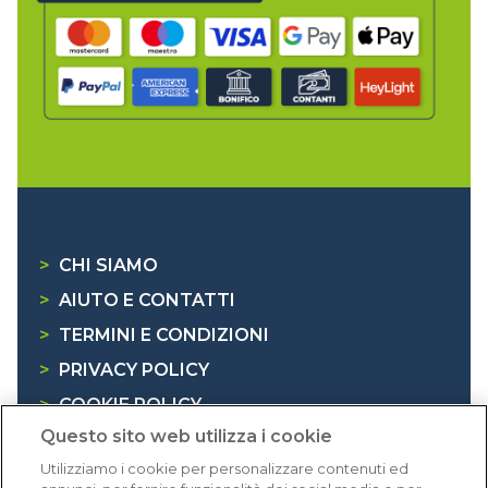
>
CHI SIAMO
>
AIUTO E CONTATTI
>
TERMINI E CONDIZIONI
>
PRIVACY POLICY
>
COOKIE POLICY
Questo sito web utilizza i cookie
>
INFORMATIVA RAEE
Utilizziamo i cookie per personalizzare contenuti ed