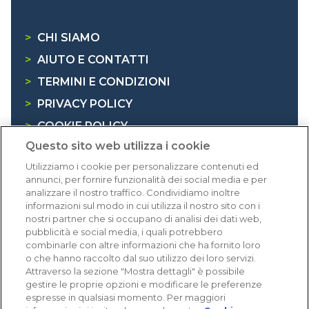
>
CHI SIAMO
>
AIUTO E CONTATTI
>
TERMINI E CONDIZIONI
>
PRIVACY POLICY
>
COOKIE POLICY
Questo sito web utilizza i cookie
>
INFORMATIVA RAEE
Utilizziamo i cookie per personalizzare contenuti ed
annunci, per fornire funzionalità dei social media e per
Dicono di noi
analizzare il nostro traffico. Condividiamo inoltre
informazioni sul modo in cui utilizza il nostro sito con i
nostri partner che si occupano di analisi dei dati web,
1.641 recensioni
pubblicità e social media, i quali potrebbero
Eccellente (4,8)
combinarle con altre informazioni che ha fornito loro
o che hanno raccolto dal suo utilizzo dei loro servizi.
Acquisti verificati
Attraverso la sezione "Mostra dettagli" è possibile
gestire le proprie opzioni e modificare le preferenze
espresse in qualsiasi momento. Per maggiori