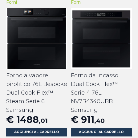
Forni
Forni
Forno a vapore
Forno da incasso
pirolitico 76L Bespoke
Dual Cook Flex™
Dual Cook Flex™
Serie 4 76L
Steam Serie 6
NV7B4340UBB
Samsung
Samsung
€ 1488
€ 911
,01
,40
AGGIUNGI AL CARRELLO
AGGIUNGI AL CARRELLO